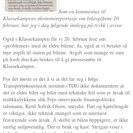
Som en kommentar til
Klassekampens økonomireportasje om bilavgiftene 20.
februar, har jeg i dag følgende innlegg på trykk i avisa:
Også i Klassekampen får vi 20. februar lese om
«problemet» med de eldre bilene. Ja, også at vi betaler så
mye avgift til staten på bilene. Avgift som mange er sure
på fordi den kan brukes til å gi pressestøtte til
Klassekampen.
For det første er det å si at det lar seg i følge
Transportøkonomisk institutt (TØI) ikke dokumentere at
det er eldre biler og biler med tekniske feil som er årsak til
trafikkulykkene slik Frps intervjuede finanspolitiske
talsmann, Ketil Solvik-Olsen, antyder. Fart og kjørelengde
er viktigst, ikke teknisk mangel som er nærmest
fraværende som årsak. Å skifte ut bilen hyppigere, er ikke
særlig miljøvennlig. Det er bruk og kast. Steigan viser i