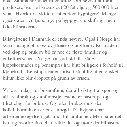
boka Sammenbruddet til en kilde som hevder at for å
produsere hver bil kreves det 20 fat olje og 500 000 liter
vann. Hvorfor da skifte ut bilparken hyppigere? Mange,
også staten, vil tjene mye på hyppigere utskifting, men
ikke bilbrukerne.
Bilavgiftene i Danmark er enda høyere. Også i Norge har
svært mange bil tross avgiftene og utgiftene. Kostnaden
ved kjøp og bruk av bil er noe de fleste familier og
enkeltpersoner i Norge har god råd til. Både
kjøpskostnader og bensinpris har blitt billigere i forhold til
kjøpekraft. Bensinprisen er fortsatt så billig at en ønsket
biltur ikke blir droppet på grunn av prisen.
Vi lever i dag i et bilsamfunn, der all viktig transport og
all arealbruk og samfunnstjenestene er basert på og
tilrettelagt for bilbruk. Og bilen brukes mest der
kollektivtrafikken er best utbygd. Tradisjonelt har
arbeiderbevegelsen gått imot bilsamfunnet. Men nå er det
her, og hvorfor ikke da utvikle det og støtte det bilbaserte