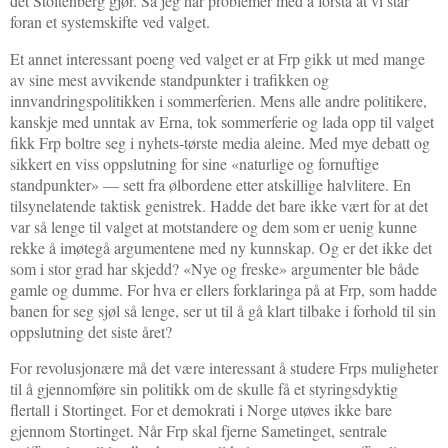
det Stoltenberg gjør. Så jeg har problemer med å forstå at vi står
foran et systemskifte ved valget.
Et annet interessant poeng ved valget er at Frp gikk ut med mange
av sine mest avvikende standpunkter i trafikken og
innvandringspolitikken i sommerferien. Mens alle andre politikere,
kanskje med unntak av Erna, tok sommerferie og lada opp til valget
fikk Frp boltre seg i nyhets-tørste media aleine. Med mye debatt og
sikkert en viss oppslutning for sine «naturlige og fornuftige
standpunkter» — sett fra ølbordene etter atskillige halvlitere. En
tilsynelatende taktisk genistrek. Hadde det bare ikke vært for at det
var så lenge til valget at motstandere og dem som er uenig kunne
rekke å imøtegå argumentene med ny kunnskap. Og er det ikke det
som i stor grad har skjedd? «Nye og freske» argumenter ble både
gamle og dumme. For hva er ellers forklaringa på at Frp, som hadde
banen for seg sjøl så lenge, ser ut til å gå klart tilbake i forhold til sin
oppslutning det siste året?
For revolusjonære må det være interessant å studere Frps muligheter
til å gjennomføre sin politikk om de skulle få et styringsdyktig
flertall i Stortinget. For et demokrati i Norge utøves ikke bare
gjennom Stortinget. Når Frp skal fjerne Sametinget, sentrale