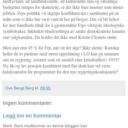
tariffavtaler, all landbruksstøtte, all kulturstøtte mm og offentlige
budsjetter strupes for skattelette, er det ikke bare tusener som mister
jobben. Frps politikk vil skjerpe konfliktnivået i samfunnet på en
måte som vi ikke har vært vant til her på berget. Det vil bli behov
for mer håndfaste tiltak for å gjennomføre Frps viktigste ideologiske
symbolsaker. Inkludert tilsidesettinga av andre demokratiske kanaler
enn valgkanalen. Da holder det ikke med Kristin Clemets støtte.
Men mer enn 45 % for Frp, når vil det skje? Ikke aleine. Kanskje
heller de to partiene med størst oppslutning i LO kan gå sammen
om en regjering, uventet som en modell etter kriseforliket i 1935?
Ny lik og lav pensjon kombinert med flat skatt kan vel være
katalysatoren for programmet for den nye regjeringskoalisjonen?
Ove Bengt Berg
kl.
09:55
Ingen kommentarer:
Legg inn en kommentar
Merk: Bare medlemmer av denne bloggen kan