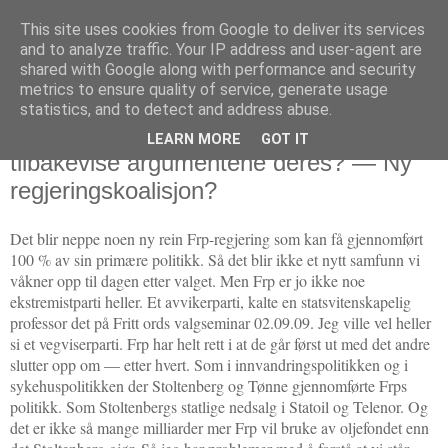
This site uses cookies from Google to deliver its services
Politikus
and to analyze traffic. Your IP address and user-agent are
shared with Google along with performance and security
metrics to ensure quality of service, generate usage
statistics, and to detect and address abuse.
fredag 11. september 2009
Tapte Frp på at motstanderne rakk å
LEARN MORE
GOT IT
tilbakevise argumentene deres? — Ny
regjeringskoalisjon?
Det blir neppe noen ny rein Frp-regjering som kan få gjennomført
100 % av sin primære politikk. Så det blir ikke et nytt samfunn vi
våkner opp til dagen etter valget. Men Frp er jo ikke noe
ekstremistparti heller. Et avvikerparti, kalte en statsvitenskapelig
professor det på Fritt ords valgseminar 02.09.09. Jeg ville vel heller
si et vegviserparti. Frp har helt rett i at de går først ut med det andre
slutter opp om — etter hvert. Som i innvandringspolitikken og i
sykehuspolitikken der Stoltenberg og Tønne gjennomførte Frps
politikk. Som Stoltenbergs statlige nedsalg i Statoil og Telenor. Og
det er ikke så mange milliarder mer Frp vil bruke av oljefondet enn