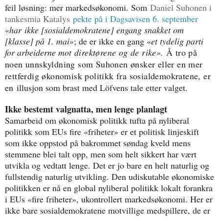
feil løsning: mer markedsøkonomi. Som
Daniel Suhonen i
tankesmia Katalys
pekte på i Dagsavisen 6. september
«
har ikke [sosialdemokratene] engang snakket om
[klasse] på 1. mai
»; de er ikke en gang «
et tydelig parti
for arbeiderne mot
direktørene og de rike
».
Å tro på
noen unnskyldning som Suhonen ønsker eller en mer
rettferdig økonomisk politikk fra sosialdemokratene, er
en
illusjon som brast med Löfvens tale etter valget.
Ikke bestemt valgnatta, men lenge planlagt
Samarbeid om økonomisk politikk tufta på nyliberal
politikk som EUs fire «friheter» er et politisk linjeskift
som ikke oppstod på bakrommet søndag kveld mens
stemmene blei talt opp, men som helt sikkert har vært
utvikla og vedtatt lenge. Det er jo bare en helt naturlig og
fullstendig naturlig utvikling. Den udiskutable økonomiske
politikken er nå en global nyliberal politikk lokalt forankra
i EUs «fire friheter», ukontrollert markedsøkonomi. Her er
ikke bare sosialdemokratene motvillige medspillere, de er