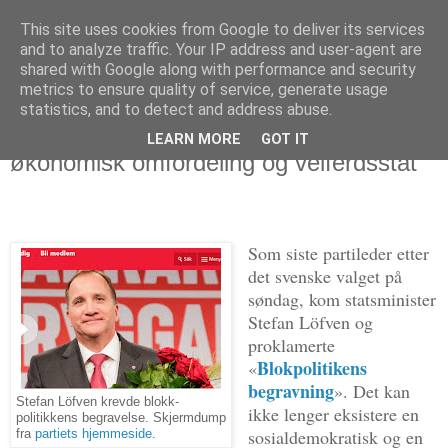
This site uses cookies from Google to deliver its services
Politikus
and to analyze traffic. Your IP address and user-agent are
shared with Google along with performance and security
metrics to ensure quality of service, generate usage
statistics, and to detect and address abuse.
tirsdag 11. september 2018
Oppløsning av blokkpolitikk = nei til
LEARN MORE
GOT IT
økonomisk omfordeling og velferdsstat
Som siste partileder etter
det svenske valget på
søndag, kom statsminister
Stefan Löfven og
proklamerte
Blokpolitikens
«
begravning
». Det kan
Stefan Löfven krevde blokk-
ikke lenger eksistere en
politikkens begravelse. Skjermdump
sosialdemokratisk og en
fra
partiets hjemmeside.