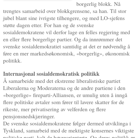
borgerlig blokk. Nå
trengtes samarbeid over blokkgrensene, sa han. Til stor
jubel blant sine ivrigste tilhengere, og med LO-sjefens
støtte dagen etter. For han og de svenske
sosialdemokratene vil derfor lage en felles regjering med
en eller flere borgerlige partier. Og da innrømmer det
svenske sosialdemokratiet samtidig at det er nødvendig å
føre en mer markedsøkonomisk, «borgerlig», økonomisk
politikk.
Internasjonal sosialdemokratisk politikk
Å samarbeide med det ekstreme liberalistiske partiet
Liberalerna og Moderaterna og de andre partiene i den
«borgerlige» fireparti-Alliansen, er umulig uten å inngå
flere politiske avtaler som fører til lavere skatter for de
rikeste, mer privatisering av velferden og flere
pensjonsnedskjæringer.
De svenske sosialdemokratene følger dermed utviklinga i
Tyskland, samarbeid med de mektigste konsernes viktigste
politiske parti, kalt de høyreorienterte. Og deres politikk er