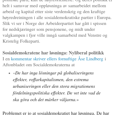
helt i samsvar med oppløsninga av samarbeidet mellom
arbeid og kapital etter siste verdenskrig og den kraftige
høyredreiningen i alle sosialdemokratiske partier i Europa.
Slik vi ser i Norge der Arbeiderpartiet har gått i spissen
for nedskjæringer som pensjonene, og midt under
valgkampen i fjor ville inngå samarbeid med Venstre og
Kristelig Folkeparti.
Sosialdemokratene har løsninga: Nyliberal politikk
I en
kommentar skriver ellers fornuftige Åse Lindberg
i
Aftonbladet om Socialdemokraterna at
«
De har inga lösningar på globaliseringens
effekter, roffarkapitalismen, den extrema
urbaniseringen eller den stora migrationens
fördelningspolitiska effekter. De vet inte vad de
ska göra och det märker väljarna.
»
Problemet er jo at sosialdemokratiet har løsninga. De har