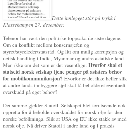
Dette innlegget står på trykk i
Klassekampen 27. desember:
Telenor har vært den politiske toppsaka de siste dagene.
Om en konflikt mellom konsernsjefen og
styret/styreleder/statsråd. Og litt om mulig korrupsjon og
uetisk handling i India, Myanmar og andre asiatiske land.
Hvorfor skal et
Men ikke om det som er det vesentlige:
statseid norsk selskap tjene penger på asiaters behov
for mobilkommunikasjon?
Hvorfor er det ikke heller slik
at andre lands innbyggere sjøl skal få beholde et eventuelt
overskudd på eget behov?
Det samme gjelder Statoil. Selskapet blei forutseende nok
oppretta for å beholde overskuddet for norsk olje for den
norske befolkninga. Slik at USA og EU ikke stakk av med
norsk olje. Nå driver Statoil i andre land og i praksis