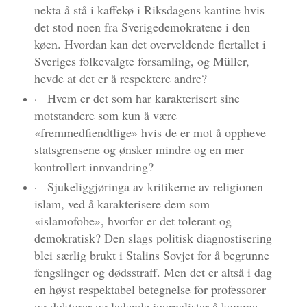
nekta å stå i kaffekø i Riksdagens kantine hvis
det stod noen fra Sverigedemokratene i den
køen. Hvordan kan det overveldende flertallet i
Sveriges folkevalgte forsamling, og Müller,
hevde at det er å respektere andre?
Hvem er det som har karakterisert sine
·
motstandere som kun å være
«fremmedfiendtlige» hvis de er mot å oppheve
statsgrensene og ønsker mindre og en mer
kontrollert innvandring?
Sjukeliggjøringa av kritikerne av religionen
·
islam, ved å karakterisere dem som
«islamofobe», hvorfor er det tolerant og
demokratisk? Den slags politisk diagnostisering
blei særlig brukt i Stalins Sovjet for å begrunne
fengslinger og dødsstraff. Men det er altså i dag
en høyst respektabel betegnelse for professorer
og doktorer og ledende journalister å komme