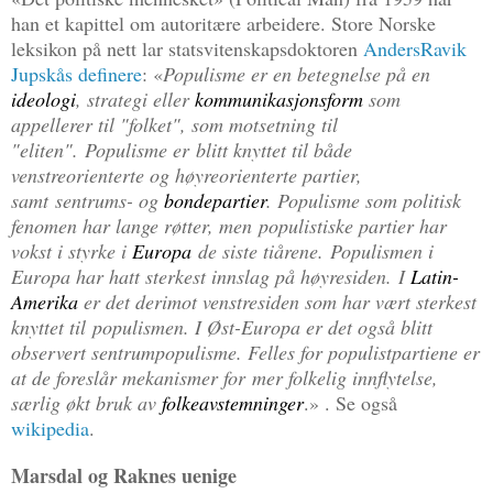
han et kapittel om autoritære arbeidere. Store Norske
leksikon på nett lar statsvitenskapsdoktoren
AndersRavik
Jupskås definere
: «
Populisme er en betegnelse på en
ideologi
, strategi eller
kommunikasjonsform
som
appellerer til "folket", som motsetning til
"eliten". Populisme er blitt knyttet til både
venstreorienterte og høyreorienterte partier,
samt sentrums- og
bondepartier
. Populisme som politisk
fenomen har lange røtter, men populistiske partier har
vokst i styrke i
Europa
de siste tiårene. Populismen i
Europa har hatt sterkest innslag på høyresiden. I
Latin-
Amerika
er det derimot venstresiden som har vært sterkest
knyttet til populismen. I Øst-Europa er det også blitt
observert sentrumpopulisme. Felles for populistpartiene er
at de foreslår mekanismer for mer folkelig innflytelse,
særlig økt bruk av
folkeavstemninger
.»
. Se også
wikipedia
.
Marsdal og Raknes uenige