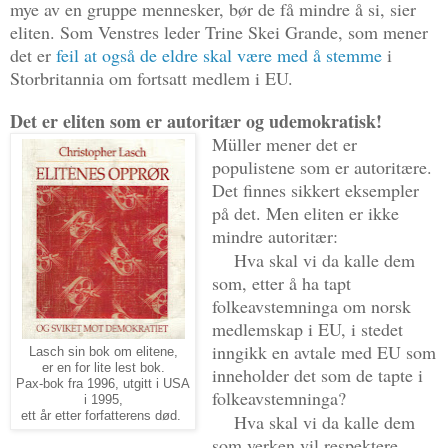
mye av en gruppe mennesker, bør de få mindre å si, sier
eliten. Som Venstres leder Trine Skei Grande, som mener
det er
feil at også de eldre skal være med å stemme
i
Storbritannia om fortsatt medlem i EU.
Det er eliten som er autoritær og udemokratisk!
Müller mener det er
populistene som er autoritære.
Det finnes sikkert eksempler
på det. Men eliten er ikke
mindre autoritær:
·
Hva skal vi da kalle dem
som, etter å ha tapt
folkeavstemninga om norsk
medlemskap i EU, i stedet
inngikk en avtale med EU som
Lasch sin bok om elitene,
er en for lite lest bok.
inneholder det som de tapte i
Pax-bok fra 1996, utgitt i USA
folkeavstemninga?
i 1995,
ett år etter forfatterens død.
·
Hva skal vi da kalle dem
som verken vil respektere