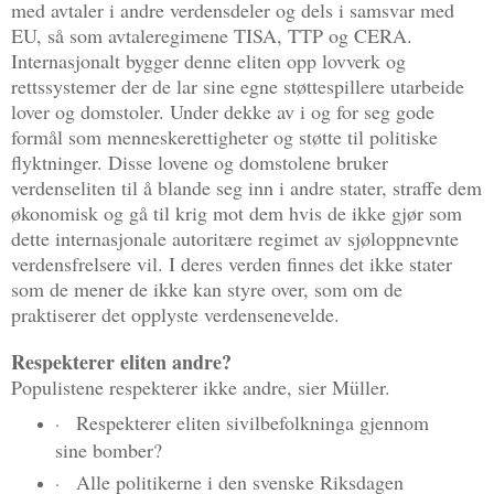
med avtaler i andre verdensdeler og dels i samsvar med
EU, så som avtaleregimene TISA, TTP og CERA.
Internasjonalt bygger denne eliten opp lovverk og
rettssystemer der de lar sine egne støttespillere utarbeide
lover og domstoler. Under dekke av i og for seg gode
formål som menneskerettigheter og støtte til politiske
flyktninger. Disse lovene og domstolene bruker
verdenseliten til å blande seg inn i andre stater, straffe dem
økonomisk og gå til krig mot dem hvis de ikke gjør som
dette internasjonale autoritære regimet av sjøloppnevnte
verdensfrelsere vil. I deres verden finnes det ikke stater
som de mener de ikke kan styre over, som om de
praktiserer det opplyste verdensenevelde.
Respekterer eliten andre?
Populistene respekterer ikke andre, sier Müller.
Respekterer eliten sivilbefolkninga gjennom
·
sine bomber?
Alle politikerne i den svenske Riksdagen
·