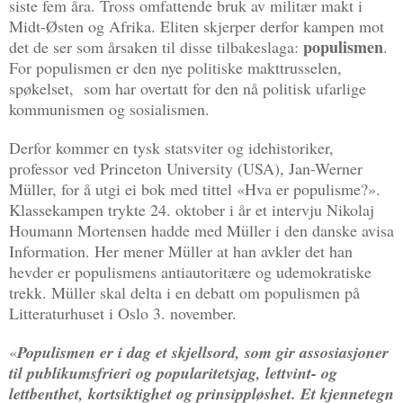
siste fem åra. Tross omfattende bruk av militær makt i
Midt-Østen og Afrika. Eliten skjerper derfor kampen mot
populismen
det de ser som årsaken til disse tilbakeslaga:
.
For populismen er den nye politiske makttrusselen,
spøkelset, som har overtatt for den nå politisk ufarlige
kommunismen og sosialismen.
Derfor kommer en tysk statsviter og idehistoriker,
professor ved Princeton University (USA), Jan-Werner
Müller, for å utgi ei bok med tittel «Hva er populisme?».
Klassekampen trykte 24. oktober i år et intervju Nikolaj
Houmann Mortensen hadde med Müller i den danske avisa
Information. Her mener Müller at han avkler det han
hevder er populismens antiautoritære og udemokratiske
trekk. Müller skal delta i en debatt om populismen på
Litteraturhuset i Oslo 3. november.
«
Populismen er i dag et skjellsord, som gir assosiasjoner
til publikumsfrieri og popularitetsjag, lettvint- og
lettbenthet, kortsiktighet og prinsippløshet. Et kjennetegn