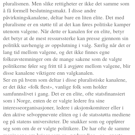
pluralismen. Men slike rettigheter er ikke det samme som
å få formell beslutningsmakt. I disse andre
påvirkningskanalene, deltar bare en liten elite. Det med
pluralisme er en støtte til at det kan føres politiske kamper
utenom valgene. Når dette er kanalen for en elite, betyr
det betyr at de mest ressurssterke kan presse gjennom sin
politikk uavhengig av oppslutning i valg. Særlig når det er
lang tid mellom valgene, og det ikke finnes egne
folkeavstemninger om de mange sakene som de valgte
politikerne føler seg fritt til å avgjøre mellom valgene, blir
disse kanalene viktigere enn valgkanalen.
Ser en på hvem som deltar i disse pluralistiske kanalene,
er det ikke «folk flest», vanlige folk som holder
samfunnslivet i gang. Det er en elite, ofte statsfinansiert
som i Norge, enten de er valgte ledere fra sine
interesseorganisasjoner, ledere i aksjonskomiteer eller i
den aktive selvoppnevnte eliten og i de statsstøtta mediene
og på statens universiteter. De snakker som og oppfører
seg som om de er valgte politikere. De har ofte de samme
meningene om kriger som er «nødvendige» og «eneste