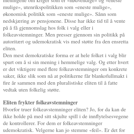
mulige», utenrikspolitikken som «eneste mulige»,
økonomisk politikk som «eneste mulige». Sånn som
nedskjæring av pensjonene. Disse har ikke tid til å vente
på å få gjennomslag hos folk i valg eller i
folkeavstemninger. Men presser gjennom sin politikk på
autoritært og udemokratisk vis med støtte fra den ensretta
eliten.
Den mest demokratiske forma er at hele folket i valg blir
spurt om å si sin mening i hemmelige valg. Og etter hvert
er det viktigere med flere folkeavstemninger om konkrete
saker, ikke slik som nå at politikerne får blankofullmakt i
fire år sammen med den pluralistiske eliten til å fatte
vedtak uten folkelig støtte.
Eliten frykter folkeavstemninger
Hvorfor truer folkeavstemninger eliten? Jo, for da kan de
ikke holde på med sitt skjulte spill i de innflytelsesvegene
de kontrollerer. For dem er folkeavstemninger
udemokratisk. Velgerne kan jo stemme «feil». Er det for