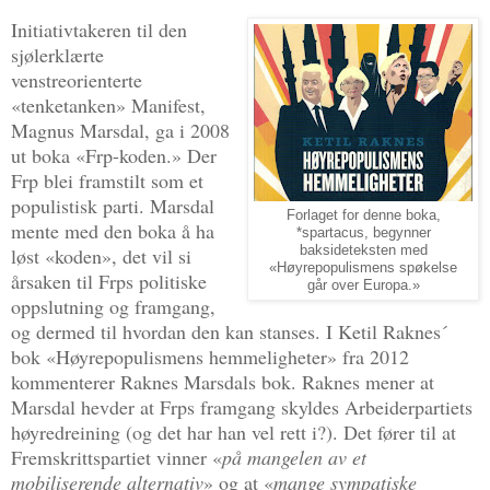
Initiativtakeren til den
sjølerklærte
venstreorienterte
«tenketanken» Manifest,
Magnus Marsdal, ga i 2008
ut boka «Frp-koden.» Der
Frp blei framstilt som et
populistisk parti. Marsdal
Forlaget for denne boka,
mente med den boka å ha
*spartacus, begynner
løst «koden», det vil si
baksideteksten med
«Høyrepopulismens spøkelse
årsaken til Frps politiske
går over Europa.»
oppslutning og framgang,
og dermed til hvordan den kan stanses. I Ketil Raknes´
bok «Høyrepopulismens hemmeligheter» fra 2012
kommenterer Raknes Marsdals bok. Raknes mener at
Marsdal hevder at Frps framgang skyldes Arbeiderpartiets
høyredreining (og det har han vel rett i?). Det fører til at
Fremskrittspartiet vinner «
på mangelen av et
mobiliserende alternativ
» og at «
mange sympatiske