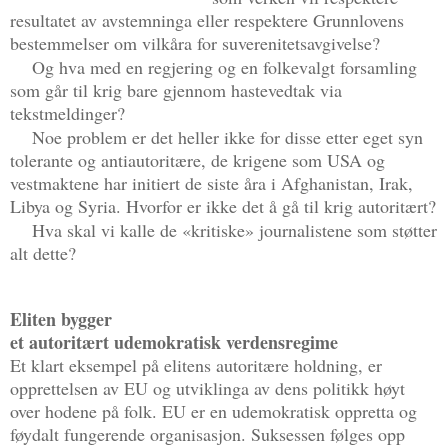
resultatet av avstemninga eller respektere Grunnlovens
bestemmelser om vilkåra for suverenitetsavgivelse?
Og hva med en regjering og en folkevalgt forsamling
som går til krig bare gjennom hastevedtak via
tekstmeldinger?
Noe problem er det heller ikke for disse etter eget syn
tolerante og antiautoritære, de krigene som USA og
vestmaktene har initiert de siste åra i Afghanistan, Irak,
Libya og Syria. Hvorfor er ikke det å gå til krig autoritært?
Hva skal vi kalle de «kritiske» journalistene som støtter
alt dette?
Eliten bygger
et autoritært udemokratisk verdensregime
Et klart eksempel på elitens autoritære holdning, er
opprettelsen av EU og utviklinga av dens politikk høyt
over hodene på folk. EU er en udemokratisk oppretta og
føydalt fungerende organisasjon. Suksessen følges opp