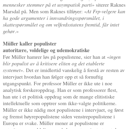
mennesker stemmer på et usympatisk parti
» siterer Raknes
Marsdal på. Men som Raknes tilføyer: «
At Frp-velgere kan
ha gode argumenter i innvandringsspørsmålet, i
skattespørsmålet og om velferdsstatens fremtid, får intet
gehør
.»
Müller kaller populister
autoritære, voldelige og udemokratiske
Før Müller hamrer løs på populistene, sier han at «
ingen
blir populist av å kritisere eliten og det etablerte
systemet
». Det er imidlertid vanskelig å forstå av resten av
intervjuet hvordan han følger opp et så fornuftig
utgangspunkt. For professor Müller er ikke ute i noe
analytisk forskeroppdrag. Han er som professorer flest,
han ute i et politisk oppdrag som de mange elitistiske
intellektuelle som opptrer som ikke-valgte politikerne.
Müller er ikke nådig mot populistene i intervjuet, og først
og fremst høyrepopulistene siden venstrepopulistene i
Europa er svake. Müller mener at populistene er