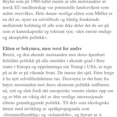
Bryhn som på 1960-tallet mente at alle motstandere av
norsk EU-medlemskap var potensielle landssvikere som
måtte overvåkes. Hele denne vestlige eliten som Müller er
en del av, nyter en selvtilfreds og hånlig foraktende
nedlatende holdning til alle som ikke deler det de ser på
som et kunnskapsrikt og tolerant syn; «den eneste mulige
og akseptable politikk».
Eliten er bekymra, men verst for andre
Brexit, og den økende motstanden mot deres åpenbart
feilslåtte politikk på alle områder i økende grad i flere
stater i Europa og oppslutninga om Trump i USA, er tegn
på at de er på vikende front. De innser det sjøl. Etter lenge
å ha nytt selvtilfredshetens rus. Dessverre er det bare fra
høyre motstanden mot deres ekstreme politikk målbæres
nå, rett og slett fordi det europeiske venstre slutter opp om
og er blitt en viktig del av den vestlige internasjonale
elitens grunnleggende politikk. Til dels som ideologiske
førere med utvikling av språkpropaganda som
«fremmedfiendtlig» og «islamofobi», og fravær av å