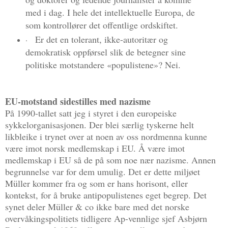
med i dag. I hele det intellektuelle Europa, de
som kontrollører det offentlige ordskiftet.
Er det en tolerant, ikke-autoritær og
·
demokratisk oppførsel slik de betegner sine
politiske motstandere «populistene»? Nei.
EU-motstand sidestilles med nazisme
På 1990-tallet satt jeg i styret i den europeiske
sykkelorganisasjonen. Der blei særlig tyskerne helt
likbleike i trynet over at noen av oss nordmenna kunne
være imot norsk medlemskap i EU. Å være imot
medlemskap i EU så de på som noe nær nazisme. Annen
begrunnelse var for dem umulig. Det er dette miljøet
Müller kommer fra og som er hans horisont, eller
kontekst, for å bruke antipopulistenes eget begrep. Det
synet deler Müller & co ikke bare med det norske
overvåkingspolitiets tidligere Ap-vennlige sjef Asbjørn