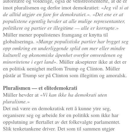
autoritære og voldelige, også de venstreorienterte, at de er
imot pluralismen og derfor imot demokratiet: «
Jeg vil si at
de alltid utgjør en fare for demokratiet.».
«
Det ene er at
populistene egentlig hevder at alle mulige representanter,
politikere og partier er illegitime — alle er korrupte
.»
Müller mener populistenes framgang er knytta til
globaliseringa. «
Mange populistiske partier har bygget seg
opp omkring en underliggende splid om mer eller mindre
kulturell og økonomiske åpenhet overfor omverdenen og
minoritetene i eget land
». Müller aksepterer ikke at det er
en politisk uenighet mellom Trump og Clinton. Müller
påstår at Trump ser på Clinton som illegitim og amoralsk.
Pluralismen — et elitedemokrati
Müller hevder at «
Vi kan ikke ha demokrati uten
pluralisme.
»
Det må være en demokratisk rett å kunne ytre seg,
organisere seg og arbeide for en politikk som ikke har
oppslutning av flertallet av det folkevalgte parlamentet.
Slik tenketankene driver. Det som til sammen utgjør