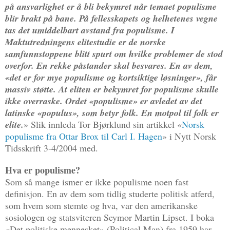
på ansvarlighet er å bli bekymret når temaet populisme
blir brakt på bane. På fellesskapets og helhetenes vegne
tas det umiddelbart avstand fra populisme. I
Maktutredningens elitestudie er de norske
samfunnstoppene blitt spurt om hvilke problemer de stod
overfor. En rekke påstander skal besvares. En av dem,
«det er for mye populisme og kortsiktige løsninger», får
massiv støtte. At eliten er bekymret for populisme skulle
ikke overraske. Ordet «populisme» er avledet av det
latinske «populus», som betyr folk. En motpol til folk er
elite.
» Slik innleda Tor Bjørklund sin artikkel «
Norsk
populisme fra Ottar Brox til Carl I. Hagen
» i Nytt Norsk
Tidsskrift 3-4/2004 med.
Hva er populisme?
Som så mange ismer er ikke populisme noen fast
definisjon. En av dem som tidlig studerte politisk atferd,
som hvem som stemte og hva, var den amerikanske
sosiologen og statsviteren Seymor Martin Lipset. I boka
«Det politiske mennesket» (Political Man) fra 1959 har