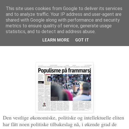
This site uses cookies from Google to deliver its services
Politikus
and to analyze traffic. Your IP address and user-agent are
shared with Google along with performance and security
metrics to ensure quality of service, generate usage
statistics, and to detect and address abuse.
fredag 28. oktober 2016
Spøkelset for Vestens eliter: populismen
LEARN MORE
GOT IT
Den vestlige økonomiske, politiske og intellektuelle eliten
har fått noen politiske tilbakeslag nå, i økende grad de