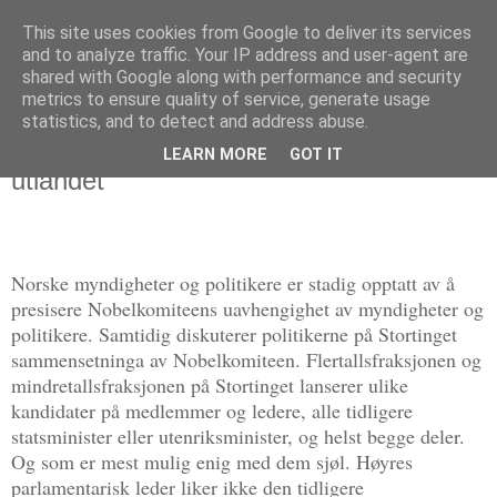
This site uses cookies from Google to deliver its services
Politikus
and to analyze traffic. Your IP address and user-agent are
shared with Google along with performance and security
metrics to ensure quality of service, generate usage
statistics, and to detect and address abuse.
onsdag 8. oktober 2014
Den norske Nobelkomiteen sett fra
LEARN MORE
GOT IT
utlandet
Norske myndigheter og politikere er stadig opptatt av å
presisere Nobelkomiteens uavhengighet av myndigheter og
politikere. Samtidig diskuterer politikerne på Stortinget
sammensetninga av Nobelkomiteen. Flertallsfraksjonen og
mindretallsfraksjonen på Stortinget lanserer ulike
kandidater på medlemmer og ledere, alle tidligere
statsminister eller utenriksminister, og helst begge deler.
Og som er mest mulig enig med dem sjøl. Høyres
parlamentarisk leder liker ikke den tidligere