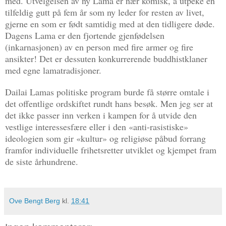
med. Utvelgelsen av ny Lama er nær komisk, å utpeke en
tilfeldig gutt på fem år som ny leder for resten av livet,
gjerne en som er født samtidig med at den tidligere døde.
Dagens Lama er den fjortende gjenfødelsen
(inkarnasjonen) av en person med fire armer og fire
ansikter! Det er dessuten konkurrerende buddhistklaner
med egne lamatradisjoner.
Dailai Lamas politiske program burde få større omtale i
det offentlige ordskiftet rundt hans besøk. Men jeg ser at
det ikke passer inn verken i kampen for å utvide den
vestlige interessesfære eller i den «anti-rasistiske»
ideologien som gir «kultur» og religiøse påbud forrang
framfor individuelle frihetsretter utviklet og kjempet fram
de siste århundrene.
Ove Bengt Berg
kl.
18:41