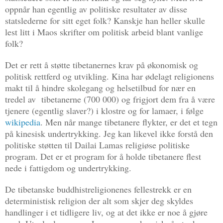
oppnår han egentlig av politiske resultater av disse
statslederne for sitt eget folk? Kanskje han heller skulle
lest litt i Maos skrifter om politisk arbeid blant vanlige
folk?
Det er rett å støtte tibetanernes krav på økonomisk og
politisk rettferd og utvikling. Kina har ødelagt religionens
makt til å hindre skolegang og helsetilbud for nær en
tredel av
tibetanerne (700 000) og frigjort dem fra å være
tjenere (egentlig slaver?) i klostre og for lamaer, i følge
wikipedia
. Men når mange tibetanere flykter, er det et tegn
på kinesisk undertrykking. Jeg kan likevel ikke forstå den
politiske støtten til Dailai Lamas religiøse politiske
program. Det er et program for å holde tibetanere flest
nede i fattigdom og undertrykking.
De tibetanske buddhistreligionenes fellestrekk er en
deterministisk religion der alt som skjer deg skyldes
handlinger i et tidligere liv, og at det ikke er noe å gjøre