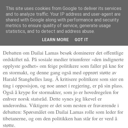
This site uses cookies from Google to deliver its services
Politikus
and to analyze traffic. Your IP address and user-agent are
shared with Google along with performance and security
metrics to ensure quality of service, generate usage
statistics, and to detect and address abuse.
tirsdag 29. april 2014
Dailai Lama – tibetanernes mann?
LEARN MORE
GOT IT
Debatten om Dailai Lamas besøk dominerer det offentlige
ordskiftet nå. På sosiale medier triumferer «den indignerte
opplyste godhet» om feige politikere som faller på kne for
en stormakt, og denne gang også med opprørt støtte av
Harald Stanghelles laug. Å kritisere politikere som sier en
ting i opposisjon, og noe annet i regjering, er på sin plass.
Også å krype for stormakter, som jo er hovedregelen for
enhver norsk statsråd. Dette synes jeg likevel er
underordna. Viktigere er det som nesten er fraværende i
debatten: Spørsmålet om Dailai Lamas rolle som leder for
tibetanerne, og om den politikken han står for er verd å
støtte.