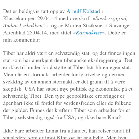
Det er
heldigvis
tatt opp av
Arnulf Kolstad
i
Klassekampen 29.04.14 med overskrift «
Sterk ryggrad,
Audun Lysbakken?
», og av Morten Strøksnes i Stavanger
Aftenblad 25.04.14, med tittel «
Karmakrise
». Dette er
min kommentar:
Tibet har aldri vært en selvstendig stat, og det finnes ingen
stat som har anerkjent den tibetanske eksilregjeringa. Det
er ikke til hinder for å støtte at Tibet bør bli en egen stat.
Men når en stormakt arbeider for løsrivelse og dermed
svekking av en annen stormakt, er det grunn til å være
skeptisk. USA har satset mye politisk og økonomisk på et
selvstendig Tibet. Den type geopolitiske erobringer er
åpenbart ikke til fordel for verdensfreden eller de folkene
det gjelder. Finnes det krefter i Tibet som arbeider for et
Tibet, selvstendig også fra USA, og ikke bare Kina?
Ikke bare arbeider Lama fra utlandet, han reiser rundt til
statsledere som er imot Kina og lar seg hylle. Men hva