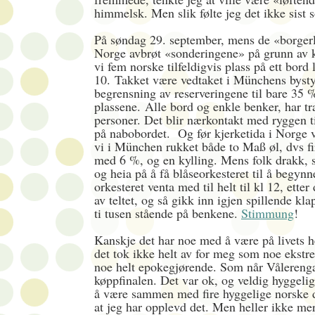
himmelsk. Men slik følte jeg det ikke sist 
På søndag 29. september, mens de «borgerl
Norge avbrøt «sonderingene» på grunn av k
vi fem norske tilfeldigvis plass på ett bord l
10.
Takket være vedtaket i Münchens byst
begrensning av reserveringene til bare 35 
plassene.
Alle bord og enkle benker, har tra
personer. Det blir nærkontakt med ryggen ti
på nabobordet. Og før kjerketida i Norge v
vi i München rukket både to Maß øl, dvs fir
med 6 %, og en kylling. Mens folk drakk, 
og heia på å få blåseorkesteret til å begynn
orkesteret venta med til helt til kl 12, etter 
av teltet, og så gikk inn igjen spillende kl
ti tusen stående på benkene.
Stimmung
!
Kanskje det har noe med å være på livets h
det tok ikke helt av for meg som noe ekstre
noe helt epokegjørende. Som når Vålereng
køppfinalen. Det var ok, og veldig hyggeli
å være sammen med fire hyggelige norske 
at jeg har opplevd det. Men heller ikke mer