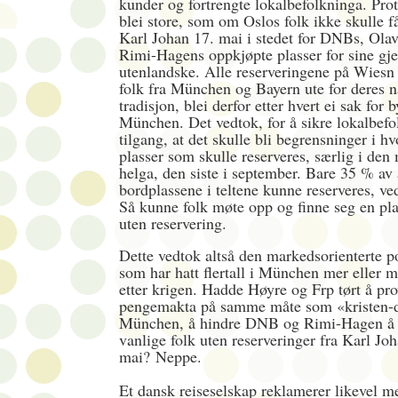
kunder og fortrengte lokalbefolkninga. Prot
blei store, som om Oslos folk ikke skulle f
Karl Johan 17. mai i stedet for DNBs, Ola
Rimi-Hagens oppkjøpte plasser for sine gj
utenlandske. Alle reserveringene på Wiesn
folk fra München og Bayern ute for deres 
tradisjon, blei derfor etter hvert ei sak for b
München. Det vedtok, for å sikre lokalbefo
tilgang, at det skulle bli begrensninger i 
plasser som skulle reserveres, særlig i den
helga, den siste i september. Bare 35 % av 
bordplassene i teltene kunne reserveres, ve
Så kunne folk møte opp og finne seg en pl
uten reservering.
Dette vedtok altså den markedsorienterte p
som har hatt flertall i München mer eller m
etter krigen. Hadde Høyre og Frp tørt å pr
pengemakta på samme måte som «kristen-
München, å hindre DNB og Rimi-Hagen å 
vanlige folk uten reserveringer fra Karl Jo
mai? Neppe.
Et dansk reiseselskap reklamerer likevel m