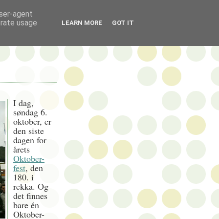
user-agent
erate usage
LEARN MORE
GOT IT
I dag,
søndag 6.
oktober, er
den siste
dagen for
årets
Oktober-
fest
, den
180. i
rekka. Og
det finnes
bare én
Oktober-