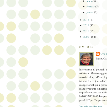
mars
(3)
►
februar
(5)
►
januar
(7)
►
2012
(71)
►
2011
(82)
►
2010
(89)
►
2009
(154)
►
OM MEG
Ove B
Ensjø, Ga
Interessert i all politikk, 
friluftsliv. Masteroppgav
statsvitenskap: «Plan på 
(et sitat fra en journalist
mange forsøk på å gjenn
mange vedtatte sykkelpla
https://www.duo.uio.no/
le/10852/12966/plan-paa
plan0107.pdf?sequence
Vis hele profilen min