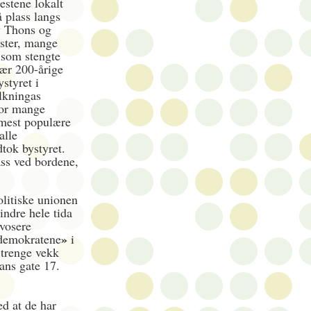
estene lokalt
å plass langs
v Thons og
ester, mange
 som stengte
nær 200-årige
ystyret i
lkningas
hvor mange
 mest populære
alle
dtok bystyret.
ass ved bordene,
olitiske unionen
indre hele tida
ovosere
»
demokratene
i
trenge vekk
hans gate 17.
ed at de har