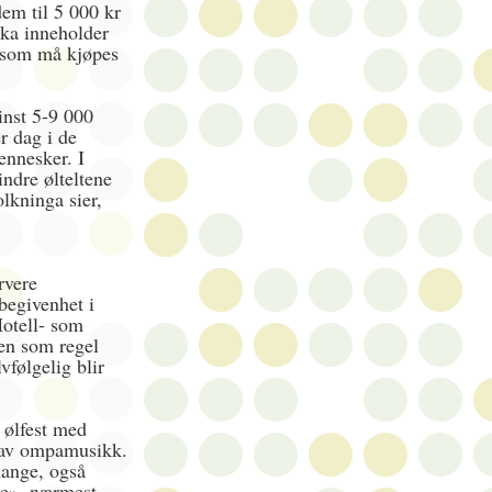
dem til 5 000 kr
kka inneholder
ll som må kjøpes
inst 5-9 000
er dag i de
ennesker. I
ndre ølteltene
olkninga sier,
rvere
begivenhet i
otell- som
men som regel
vfølgelig blir
n ølfest med
t av ompamusikk.
ange, også
de», nærmest