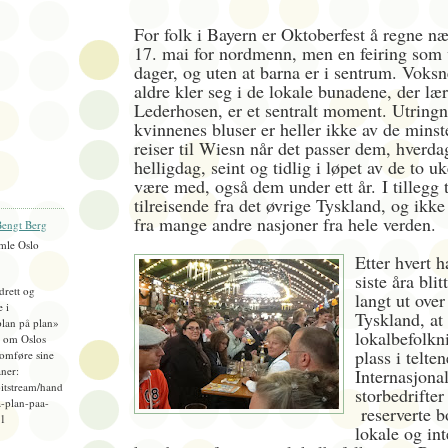
For folk i Bayern er Oktoberfest å regne 
17. mai for nordmenn, men en feiring som v
dager, og uten at barna er i sentrum. Voksne
aldre kler seg i de lokale bunadene, der læ
Lederhosen, er et sentralt moment. Utringn
kvinnenes bluser er heller ikke av de minst
reiser til Wiesn når det passer dem, hverd
helligdag, seint og tidlig i løpet av de to 
være med, også dem under ett år.
I tillegg
tilreisende fra det øvrige Tyskland, og ik
fra mange andre nasjoner fra hele verden.
engt Berg
mle Oslo
Etter hvert h
siste åra bli
idrett og
langt ut ove
e i
Tyskland, at
plan på plan»
lokalbefolkn
), om Oslos
plass i telten
omføre sine
ner:
I
nternasjona
bitstream/hand
storbedrifter
-plan-paa-
reserverte b
=1
lokale og in