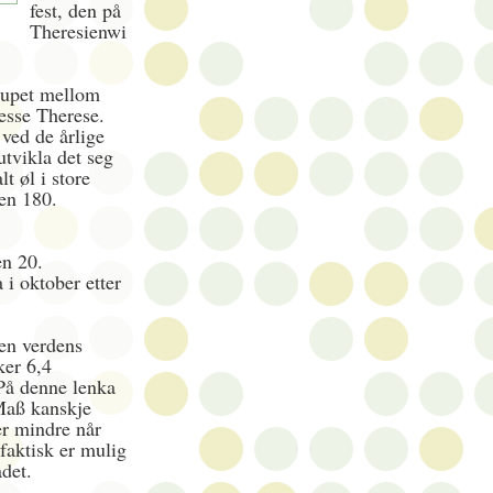
fest, den på
Theresienwi
llupet mellom
esse Therese.
 ved de årlige
utvikla det seg
t øl i store
den 180.
en 20.
 i oktober etter
en verdens
kker 6,4
 På denne lenka
 Maß kanskje
ner mindre når
 faktisk er mulig
det.