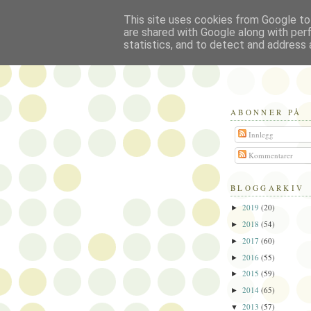
This site uses cookies from Google to 
Politikus
are shared with Google along with per
statistics, and to detect and address 
ABONNER PÅ
Innlegg
Kommentarer
BLOGGARKIV
2019
(20)
►
2018
(54)
►
2017
(60)
►
2016
(55)
►
2015
(59)
►
2014
(65)
►
2013
(57)
▼