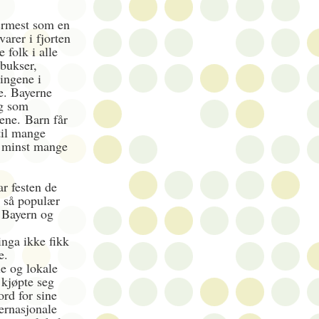
nærmest som en
arer i fjorten
 folk i alle
rbukser,
ingene i
e. Bayerne
ag som
ukene.
Barn får
 til mange
ke minst mange
ar festen de
tt så populær
r Bayern og
inga ikke fikk
e.
le og lokale
kjøpte seg
ord for sine
ternasjonale