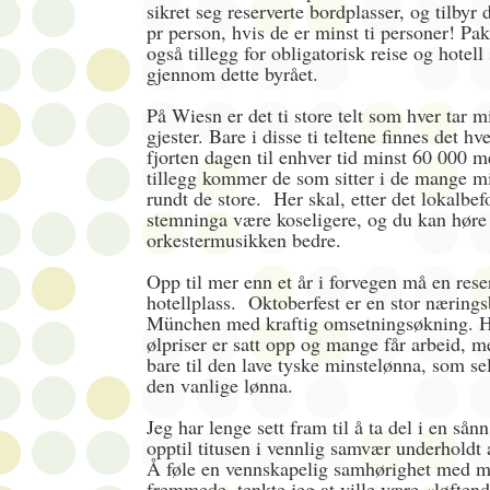
sikret seg reserverte bordplasser, og tilbyr 
pr person, hvis de er minst ti personer! Pa
også tillegg for obligatorisk reise og hote
gjennom dette byrået.
På Wiesn er det ti store telt som hver tar m
gjester. Bare i disse ti teltene finnes det hv
fjorten dagen til enhver tid minst 60 000 m
tillegg kommer de som sitter i de mange mi
rundt de store. Her skal, etter det lokalbef
stemninga være koseligere, og du kan høre
orkestermusikken bedre.
Opp til mer enn et år i forvegen må en rese
hotellplass. Oktoberfest er en stor nærings
München med kraftig omsetningsøkning. H
ølpriser er satt opp og mange får arbeid, 
bare til den lave tyske minstelønna, som sel
den vanlige lønna.
Jeg har lenge sett fram til å ta del i en sån
opptil titusen i vennlig samvær underhold
Å føle en vennskapelig samhørighet med m
fremmede, tenkte jeg at ville være «løften