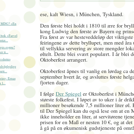
ese, kalt Wiesn, i München, Tyskland.
g MDG? «En
Den første blei holdt i 1810 til ære for bry
kong Ludwig den første av Bayern og prins
 bok «Farvel
Fra først av var hesteveddeløp det viktigste
stat...
feiringene av dette bryllupet, men med åra 
til vellykka servering av store mengder lokal
rges svøpe?
r ti...
øltelt. Dette blei svært populært. I år blei 
Oktoberfest arrangert.
vsluttes
lvfølgelige
Oktoberfest åpnes til vanlig en lørdag ca d
ett...
september hvert år, og avsluttes første helga
ering: Ernas
fjorten dager.
 l...
I følge
Der Spiegel
er Oktoberfest i Münch
største folkefest. I løpet av to uker i år dri
millioner besøkende 7,5 millioner liter øl.
til Der Spiegel kan du også lese om at en
ikke inneholder en liter, at servitørene tje
prisen for en Maß er nesten 10 €, og at det
å gå på en økumenisk gudstjeneste på områ