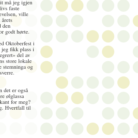
it må jeg igjen
livs faste
velsen, ville
 årets
d den
r godt hørte.
d Oktoberfest i
jeg fikk plass i
tegrert» del av
ns store lokale
ve stemninga og
ssverre.
n det er også
re ølglassa
rkant for meg?
. Hvertfall til