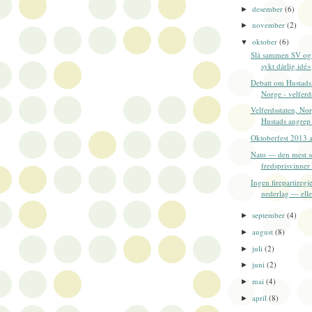
desember
(6)
►
november
(2)
►
oktober
(6)
▼
Slå sammen SV o
sykt dårlig idé»
Debatt om Hustads
Norge - velferds
Velferdsstaten, No
Hustads angrep e
Oktoberfest 2013 a
Nato — den mest se
fredsprisvinner s
Ingen firepartiregj
nederlag — eller
september
(4)
►
august
(8)
►
juli
(2)
►
juni
(2)
►
mai
(4)
►
april
(8)
►