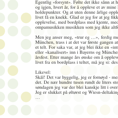
Egentlig «forsynt». Følte det ikke sånn at h
og igjen, hvert år, for å oppleve et av mine 
holdepunkter. Og at uten denne årlige opple
livet få en knekk. Glad er jeg for at jeg fikk
opplevelse, med bordplass med kjente, me
ompamusikken musikken som jeg ikke altfo
Men jeg anser meg, «
trur eg …»,
ferdig me
München, trass i at det var første gangen at 
et telt. For saka var, at jeg blei ikke en «in
eller «kanalisert» inn i Bayerns og Münche
årsfest. Etter mange års ønske om å opple
livet fra en bordplass i teltet, må jeg si: de
Likevel:
Skål! Det var hyggelig, jeg er fornøyd - me
det. De nær hundre tusen rundt de liters sto
søndagen jeg var der blei kanskje litt i ove
Jeg er slukket på øltørst og Wiesn-deltaking
…