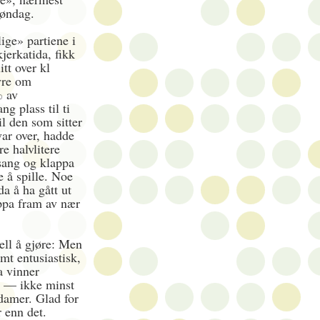
søndag.
ige» partiene i
jerkatida, fikk
itt over kl
yre om
% av
ng plass til ti
l den som sitter
ar over, hadde
e halvlitere
sang og klappa
e å spille. Noe
da å ha gått ut
appa fram av nær
ell å gjøre: Men
mt entusiastisk,
a vinner
g — ikke minst
damer. Glad for
 enn det.