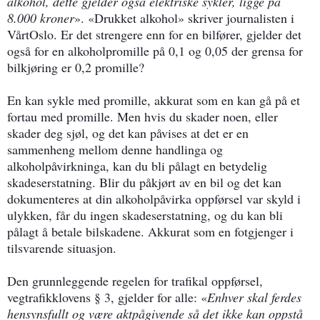
alkohol, dette gjelder også elektriske sykler, ligge på
8.000 kroner
». «Drukket alkohol» skriver journalisten i
VårtOslo. Er det strengere enn for en bilfører, gjelder det
også for en alkoholpromille på 0,1 og 0,05 der grensa for
bilkjøring er 0,2 promille?
En kan sykle med promille, akkurat som en kan gå på et
fortau med promille. Men hvis du skader noen, eller
skader deg sjøl, og det kan påvises at det er en
sammenheng mellom denne handlinga og
alkoholpåvirkninga, kan du bli pålagt en betydelig
skadeserstatning. Blir du påkjørt av en bil og det kan
dokumenteres at din alkoholpåvirka oppførsel var skyld i
ulykken, får du ingen skadeserstatning, og du kan bli
pålagt å betale bilskadene. Akkurat som en fotgjenger i
tilsvarende situasjon.
Den grunnleggende regelen for trafikal oppførsel,
vegtrafikklovens § 3, gjelder for alle: «
Enhver skal ferdes
hensynsfullt og være aktpågivende så det ikke kan oppstå