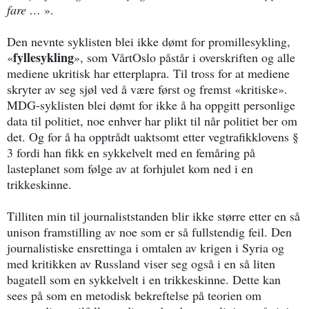
fare …
».
Den nevnte syklisten blei ikke dømt for promillesykling,
fyllesykling
«
», som VårtOslo påstår i overskriften og alle
mediene ukritisk har etterplapra. Til tross for at mediene
skryter av seg sjøl ved å være først og fremst «kritiske».
MDG-syklisten blei dømt for ikke å ha oppgitt personlige
data til politiet, noe enhver har plikt til når politiet ber om
det. Og for å ha opptrådt uaktsomt etter vegtrafikklovens §
3 fordi han fikk en sykkelvelt med en femåring på
lasteplanet som følge av at forhjulet kom ned i en
trikkeskinne.
Tilliten min til journaliststanden blir ikke større etter en så
unison framstilling av noe som er så fullstendig feil. Den
journalistiske ensrettinga i omtalen av krigen i Syria og
med kritikken av Russland viser seg også i en så liten
bagatell som en sykkelvelt i en trikkeskinne. Dette kan
sees på som en metodisk bekreftelse på teorien om