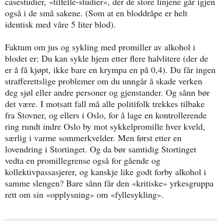
casestudier, «tilfelle-studier», der de store linjene går igjen
også i de små sakene. (Som at en bloddråpe er helt
identisk med våre 5 liter blod).
Faktum om jus og sykling med promiller av alkohol i
blodet er: Du kan sykle hjem etter flere halvlitere (der de
er å få kjøpt, ikke bare en krympa en på 0,4). Du får ingen
strafferettslige problemer om du unngår å skade verken
deg sjøl eller andre personer og gjenstander. Og sånn bør
det være. I motsatt fall må alle politifolk trekkes tilbake
fra Stovner, og ellers i Oslo, for å lage en kontrollerende
ring rundt indre Oslo by mot sykkelpromille hver kveld,
særlig i varme sommerkvelder. Men først etter en
lovendring i Stortinget. Og da bør samtidig Stortinget
vedta en promillegrense også for gående og
kollektivpassasjerer, og kanskje like godt forby alkohol i
samme slengen? Bare sånn får den «kritiske» yrkesgruppa
rett om sin «opplysning» om «fyllesykling».