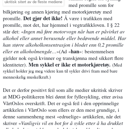
ukritisk sitert av de fleste mediene
med promille som for
bilkjøring og annen kjøring med motorkjøretøy med
Det gjør det ikke!
promille.
Å være i trafikken med
promille, mot det, har hjemmel i vegtrafikkloven. I § 22
står det: «
Ingen må føre motorvogn når han er påvirket av
alkohol eller annet berusende eller bedøvende middel. Har
han større alkoholkonsentrasjon i blodet enn 0,2 promille
han
eller en alkoholmengde…
»(Ad «
»: bestemmelsen
gjelder nok også kvinner og transkjønna med sikkert flere
Men sykkel er ikke et motorkjøretøy.
identiteter).
(Med
sykkel holder jeg meg videre kun til sykler
drivi
fram med bare
menneskelig muskelkraft.)
Det er derfor positivt feil som alle medier ukritisk skriver
at MDG-politikeren blei dømt for fyllesykling, etter avisa
VårtOslos overskrift. Det er også feil i den opprinnelige
artikkelen i VårtOslo som ellers er den mest grundige, i
denne sammenheng mest «edruelige» artikkelen, når det
skriver «
Vanligvis vil en bot for å sykle etter å ha drukket