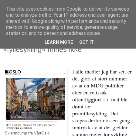
This site uses cookies from Google to deliver its services
Politikus
and to analyze traffic. Your IP address and user-agent are
shared with Google along with performance and security
metrics to ensure quality of service, generate usage
statistics, and to detect and address abuse.
søndag 20. mai 2018
Ingen promillegrense for sykling,
LEARN MORE
GOT IT
«fyllesykling» finnes ikke
I alle medier jeg har sett er
det gjort et stort nummer
av at en MDG-politiker
etter en rettssak
offentliggjort 15. mai ble
dømt for
promillesykling
. Det
skapes derfor nok en gang
inntrykk av at det gjelder
samme regler for sykling
Skjermdump fra VårtOslo,