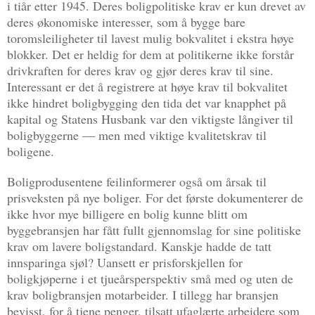
i tiår etter 1945. Deres boligpolitiske krav er kun drevet av
deres økonomiske interesser, som å bygge bare
toromsleiligheter til lavest mulig bokvalitet i ekstra høye
blokker. Det er heldig for dem at politikerne ikke forstår
drivkraften for deres krav og gjør deres krav til sine.
Interessant er det å registrere at høye krav til bokvalitet
ikke hindret boligbygging den tida det var knapphet på
kapital og Statens Husbank var den viktigste långiver til
boligbyggerne — men med viktige kvalitetskrav til
boligene.
Boligprodusentene feilinformerer også om årsak til
prisveksten på nye boliger. For det første dokumenterer de
ikke hvor mye billigere en bolig kunne blitt om
byggebransjen har fått fullt gjennomslag for sine politiske
krav om lavere boligstandard. Kanskje hadde de tatt
innsparinga sjøl? Uansett er prisforskjellen for
boligkjøperne i et tjueårsperspektiv små med og uten de
krav boligbransjen motarbeider. I tillegg har bransjen
bevisst, for å tjene penger, tilsatt ufaglærte arbeidere som