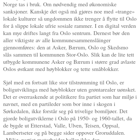
Norge tas i bruk. Om nødvendig med økonomiske
sanksjoner. Kanskje det også må gjøres noe med «trange»
lokale kulturer så ungdommen ikke trenger å flytte til Oslo
for å slippe lokale ufrie sosiale rammer. I en digital verden
kan mye driftes langt fra Oslo sentrum. Dernest bør den
aller viktigste av alle kommunesammenslåinger
gjennomføres: den at Asker, Bærum, Oslo og Skedsmo
slås sammen til kommunen Stor-Oslo. Slik kan de lite tett
utbygde kommunene Asker og Bærum i større grad avlaste
Oslos østkant med høyblokker og tette småblokker.
Sjøl med en fortsatt like stor tilstrømming til Oslo, er
boligutviklinga med høyblokker uten grøntarealer uønsket.
Det er overraskende at politikere fra partiet som har miljø i
navnet, med en partileder som bor inne i skogen i
Sørkedalen, ikke forstår seg på trivelige bomiljøer. Det
gjorde boligutviklerne i Oslo på 1950- og 1960-tallet, da
de bygde ut Etterstad, Valle, Ulven, Teisen, Oppsal,
Lambertseter og på begge sider oppover Groruddalen.
«Miljø»partiet motarbeider heller ikke den