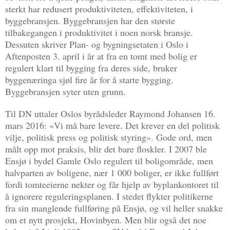
sterkt har redusert produktiviteten, effektiviteten, i
byggebransjen. Byggebransjen har den største
tilbakegangen i produktivitet i noen norsk bransje.
Dessuten skriver Plan- og bygningsetaten i Oslo i
Aftenposten 3. april i år at fra en tomt med bolig er
regulert klart til bygging fra deres side, bruker
byggenæringa sjøl fire år for å starte bygging.
Byggebransjen syter uten grunn.
Til DN uttaler Oslos byrådsleder Raymond Johansen 16.
mars 2016: «Vi må bare levere. Det krever en del politisk
vilje, politisk press og politisk styring». Gode ord, men
målt opp mot praksis, blir det bare floskler. I 2007 ble
Ensjø i bydel Gamle Oslo regulert til boligområde, men
halvparten av boligene, nær 1 000 boliger, er ikke fullført
fordi tomteeierne nekter og får hjelp av byplankontoret til
å ignorere reguleringsplanen. I stedet flykter politikerne
fra sin manglende fullføring på Ensjø, og vil heller snakke
om et nytt prosjekt, Hovinbyen. Men blir også det noe