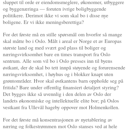
sluppet til orde er eiendomsmeglere, økonomer, utbyggere
og byggenæringa — foruten ivrige boligbyggende
politikere. Derimot ikke vi som skal bo i disse nye
boligene. Er vi ikke meningsberettiga?
For det første må en stille spørsmål om hvorfor så mange
skal måtte bo i Oslo. Målt i areal er Norge et av Europas
største land og med svært god plass til boliger og
næringsvirksomhet bare en times transport fra Oslo
sentrum. Alle som vil bo i Oslo presses inn til byens
østkant, der de skal bo tett innpå støyende og forurensende
næringsvirksomhet, i høyhus og i blokker knapt uten
grøntområder. Hvor skal østkantens barn oppholde seg på
fritida? Bare under offentlig finansiert detaljert styring?
Det bygges ikke så uvennlig i den delen av Oslo der
landets økonomiske og intellektuelle elite bor; på Oslos
vestkant fra Ullevål hageby oppover mot Holmenkollen.
For det første må konsentrasjonen av nyetablering av
næring og folkestrømmen mot Oslo stanses ved at hele