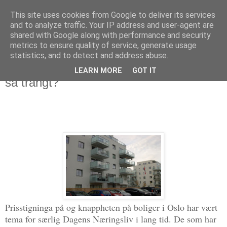
This site uses cookies from Google to deliver its services
Politikus
and to analyze traffic. Your IP address and user-agent are
shared with Google along with performance and security
metrics to ensure quality of service, generate usage
statistics, and to detect and address abuse.
tirsdag 12. april 2016
Hvorfor skal så mange bo øst i Oslo —
LEARN MORE
GOT IT
så trangt?
Prisstigninga på og knappheten på boliger i Oslo har vært
tema for særlig Dagens Næringsliv i lang tid. De som har