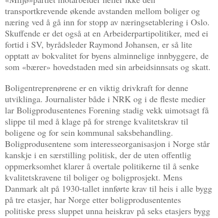
transportkrevende økende avstanden mellom boliger og
næring ved å gå inn for stopp av næringsetablering i Oslo.
Skuffende er det også at en Arbeiderpartipolitiker, med ei
fortid i SV, byrådsleder Raymond Johansen, er så lite
opptatt av bokvalitet for byens alminnelige innbyggere, de
som «bærer» hovedstaden med sin arbeidsinnsats og skatt.
Boligentreprenørene er en viktig drivkraft for denne
utviklinga. Journalister både i NRK og i de fleste medier
lar Boligprodusentenes Forening stadig vekk uimotsagt få
slippe til med å klage på for strenge kvalitetskrav til
boligene og for sein kommunal saksbehandling.
Boligprodusentene som interesseorganisasjon i Norge står
kanskje i en særstilling politisk, der de uten offentlig
oppmerksomhet klarer å overtale politikerne til å senke
kvalitetskravene til boliger og boligprosjekt. Mens
Danmark alt på 1930-tallet innførte krav til heis i alle bygg
på tre etasjer, har Norge etter boligprodusententes
politiske press sluppet unna heiskrav på seks etasjers bygg