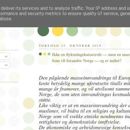
deliver its services and to analyze traffic. Your IP address and 
formance and security metrics to ensure quality of service, gen
abuse.
TORSDAG 15. OKTOBER 2015
Ikke en flyktningekatastrofe — men en mas
Som vil forandre Norge — og er målet?
Den pågående masseinnvandringa til Europ
koste betydelig mange uforutsette titalls mil
mange år framover, og vil utvilsomt ramme 
Norge, de som uten innvandringas kostnade
støtte.
Like viktig er at en masseinnvandring der d
muslimer, vil bidra til en religiøs og kultur
Norge som vil svekke etniske nordmenns ind
rettigheter og demokratiske innflytelse.
De økonomiske og arbeidsmessige konsekve