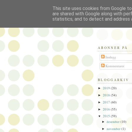
This site uses cookies from Google to 
Politikus
are shared with Google along with per
statistics, and to detect and address 
ABONNER PÅ
Innlegg
Kommentarer
BLOGGARKIV
2019
(20)
►
2018
(54)
►
2017
(60)
►
2016
(55)
►
2015
(59)
▼
desember
(10)
►
november
(1)
►