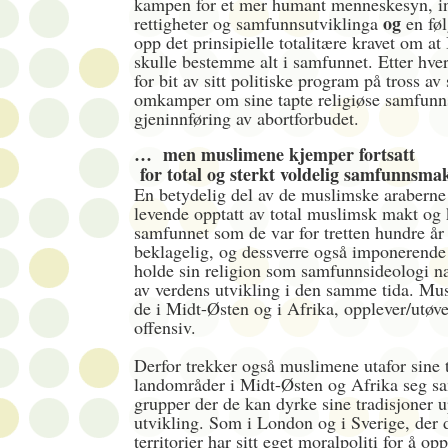
kampen for et mer humant menneskesyn, in
og
rettigheter og samfunnsutviklinga
en føl
opp det prinsipielle totalitære kravet om at
skulle bestemme alt i samfunnet. Etter hver
for bit av sitt politiske program på tross av
omkamper om sine tapte religiøse samfun
gjeninnføring av abortforbudet.
… men muslimene kjemper fortsatt
for total og sterkt voldelig samfunnsma
En betydelig del av de muslimske araberne 
levende opptatt av total muslimsk makt og 
samfunnet som de var for tretten hundre år
beklagelig, og dessverre også imponerende v
holde sin religion som samfunnsideologi n
av verdens utvikling i den samme tida. Mu
de i Midt-Østen og i Afrika, opplever/utøve
offensiv.
Derfor trekker også muslimene utafor sine t
landområder i Midt-Østen og Afrika seg sa
grupper der de kan dyrke sine tradisjoner u
utvikling. Som i London og i Sverige, der 
territorier har sitt eget moralpoliti for å op