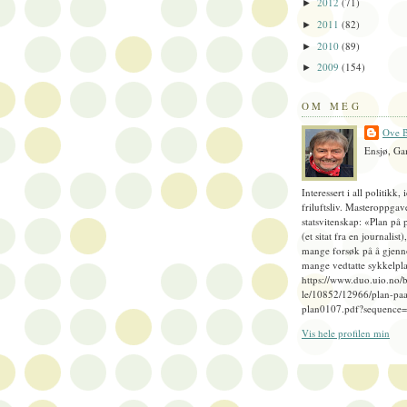
2012
(71)
►
2011
(82)
►
2010
(89)
►
2009
(154)
►
OM MEG
Ove B
Ensjø, Ga
Interessert i all politikk, 
friluftsliv. Masteroppgav
statsvitenskap: «Plan på 
(et sitat fra en journalist
mange forsøk på å gjenn
mange vedtatte sykkelpla
https://www.duo.uio.no/
le/10852/12966/plan-paa
plan0107.pdf?sequence
Vis hele profilen min