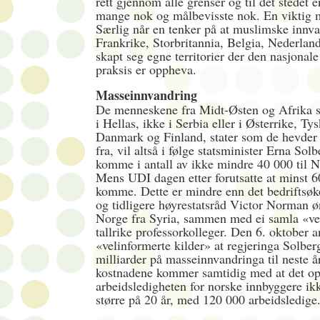
rett gjennom alle grenser og til det stedet e
mange nok og målbevisste nok. En viktig 
Særlig når en tenker på at muslimske innva
Frankrike, Storbritannia, Belgia, Nederlan
skapt seg egne territorier der den nasjonale 
praksis er oppheva.
Masseinnvandring
De menneskene fra Midt-Østen og Afrika s
i Hellas, ikke i Serbia eller i Østerrike, Tys
Danmark og Finland, stater som de hevder a
fra, vil altså i følge statsminister Erna Sol
komme i antall av ikke mindre 40 000 til N
Mens UDI dagen etter forutsatte at minst 6
komme. Dette er mindre enn det bedriftsø
og tidligere høyrestatsråd Victor Norman øn
Norge fra Syria, sammen med ei samla «ve
tallrike professorkolleger. Den 6. oktober 
«velinformerte kilder» at regjeringa Solber
milliarder på masseinnvandringa til neste å
kostnadene kommer samtidig med at det op
arbeidsledigheten for norske innbyggere ik
større på 20 år, med 120 000 arbeidsledige