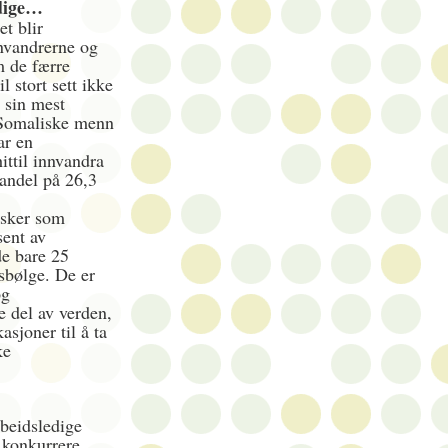
edige…
et blir
nvandrerne og
m de færre
 stort sett ikke
 sin mest
 Somaliske menn
ar en
ittil innvandra
sandel på 26,3
esker som
sent av
de bare 25
gsbølge. De er
og
 del av verden,
asjoner til å ta
ke
rbeidsledige
 konkurrere