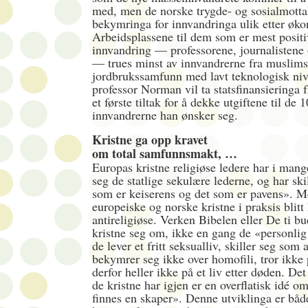
med, men de norske trygde- og sosialmotta
bekymringa for innvandringa ulik etter øko
Arbeidsplassene til dem som er mest positiv
innvandring — professorene, journalistene 
— trues minst av innvandrerne fra muslims
jordbrukssamfunn med lavt teknologisk niv
professor Norman vil ta statsfinansieringa
et første tiltak for å dekke utgiftene til de 
innvandrerne han ønsker seg.
Kristne ga opp kravet
om total samfunnsmakt, …
Europas kristne religiøse ledere har i man
seg de statlige sekulære lederne, og har sk
som er keiserens og det som er pavens». Me
europeiske og norske kristne i praksis blitt 
antireligiøse. Verken Bibelen eller De ti bu
kristne seg om, ikke en gang de «personlig
de lever et fritt seksualliv, skiller seg som
bekymrer seg ikke over homofili, tror ikke
derfor heller ikke på et liv etter døden. Det
de kristne har igjen er en overflatisk idé 
finnes en skaper». Denne utviklinga er både