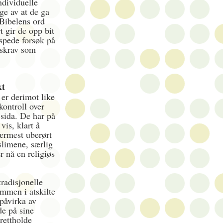
dividuelle
ge av at de ga
 Bibelens ord
t gir de opp bit
 spede forsøk på
nskrav som
kt
er derimot like
kontroll over
 sida. De har på
is, klart å
ærmest uberørt
slimene, særlig
r nå en religiøs
radisjonelle
mmen i atskilte
påvirka av
de på sine
prettholde