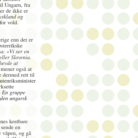
il Ungarn, fra
er de ikke er
Tyskland og
for vold.
rige enn det er
sterrikske
sa: «
Vi ser en
eller Slovenia.
 hevde at
 mener også at
e dermed rett til
utenriksminister
rksette
– En gruppe
iden ungarsk
enes kostbare
å sende en
e våpen, og gå