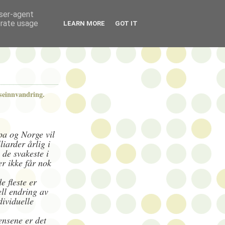
user-agent
erate usage
LEARN MORE
GOT IT
seinnvandring.
a og Norge vil
liarder årlig i
de svakeste i
r ikke får nok
e fleste er
ell endring av
ividuelle
nsene er det