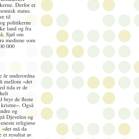
kerne. Derfor er
nomisk status.
e til
og politikerne
ke land og fra
å. Sjøl om
 fra mediene som
100 000
ge år underordna
ilt mellom «det
d tida er de
helt
d bryr de fleste
 kristne». Også
 andre og
 på Djevelen og
 eneste religiøse
om «det må da
 et resultat av