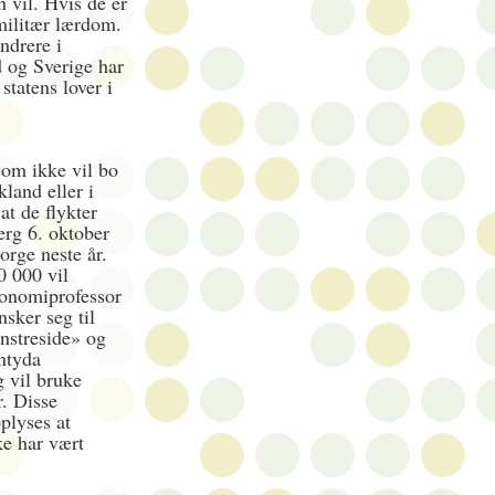
n vil. Hvis de er
militær lærdom.
ndrere i
d og Sverige har
statens lover i
om ikke vil bo
kland eller i
t de flykter
berg 6. oktober
orge neste år.
0 000 vil
konomiprofessor
sker seg til
nstreside» og
antyda
g vil bruke
r. Disse
plyses at
ke har vært
.