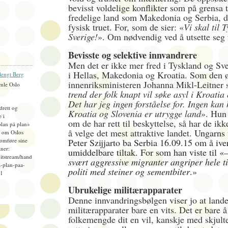
bevisst voldelige konflikter som på grensa t
fredelige land som Makedonia og Serbia, d
fysisk truet. For, som de sier: «
Vi skal til 
Sverige!
». Om nødvendig ved å utsette seg 
Bevisste og selektive innvandrere
Men det er ikke mer fred i Tyskland og Sve
i Hellas, Makedonia og Kroatia. Som den ø
engt Berg
innenriksministeren Johanna Mikl-Leitner 
mle Oslo
trend der folk knapt vil søke asyl i Kroatia 
Det har jeg ingen forståelse for. Ingen kan
idrett og
Kroatia og Slovenia er utrygge land
». Hun
e i
om de har rett til beskyttelse, så har de ikk
plan på plan»
å velge det mest attraktive landet.
Ungarns 
), om Oslos
omføre sine
Peter Szijjarto ba Serbia 16.09.15 om å ive
ner:
umiddelbare tiltak. For som han viste til «
bitstream/hand
svært aggressive migranter angriper hele t
-plan-paa-
politi med steiner og sementbiter
.»
=1
Ubrukelige militærapparater
Denne innvandringsbølgen viser jo at land
militærapparater bare en vits. Det er bare 
folkemengde dit en vil, kanskje med skjult