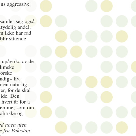
ens aggressive
samler seg også
etydelig andel,
m ikke har råd
blir sittende
g upåvirka av de
slimske
norske
ndig» liv.
 en naturlig
er, for de skal
beide. Den
 hvert år for å
 hjemme, som om
olitiske og
med noen uten
 fra Pakistan