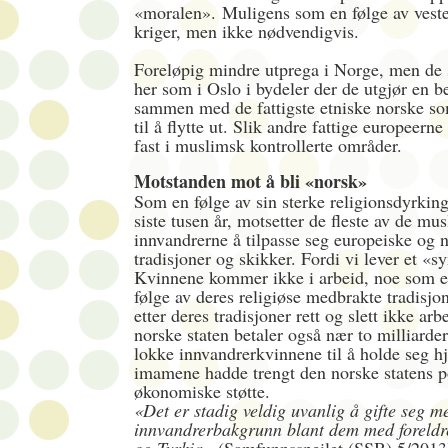
«moralen».
Muligens som en følge av vest
kriger, men ikke nødvendigvis.
Foreløpig mindre utprega i Norge, men de 
her som i Oslo i bydeler der de utgjør en b
sammen med de fattigste etniske norske so
til å flytte ut. Slik andre fattige europeerne 
fast i muslimsk kontrollerte områder.
Motstanden mot å bli «norsk»
Som en følge av sin sterke religionsdyrkin
siste tusen år, motsetter de fleste av de mu
innvandrerne å tilpasse seg europeiske og 
tradisjoner og skikker. Fordi vi lever et «sy
Kvinnene kommer ikke i arbeid, noe som er
følge av deres religiøse medbrakte tradisjon
etter deres tradisjoner rett og slett ikke ar
norske staten betaler også nær to milliarder
lokke innvandrerkvinnene til å holde seg
imamene hadde trengt den norske
statens p
økonomiske støtte.
«Det er stadig veldig uvanlig å gifte seg 
innvandrerbakgrunn blant dem med foreldre