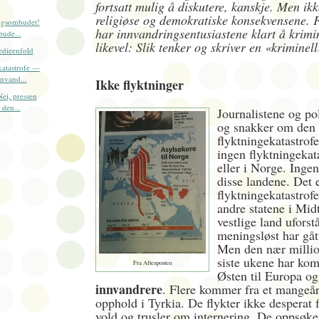
fortsatt mulig å diskutere, kanskje. Men ikk
religiøse og demokratiske konsekvensene. 
ingsombudet!
har innvandringsentusiastene klart å krimi
bude...
likevel: Slik tenker og skriver en «kriminell
medieenfold
katastrofe —
nvand...
Ikke flyktninger
ei, pressen
 den...
Journalistene og pol
og snakker om den
flyktningekatastrof
ingen flyktningekat
eller i Norge. Ingen
disse landene. Det 
flyktningekatastrofe
andre statene i Mi
vestlige land uforst
meningsløst har gått
Men den nær milli
siste ukene har ko
Fra Aftenposten
Østen til Europa og
innvandrere
. Flere kommer fra et mangeår
opphold i Tyrkia. De flykter ikke desperat 
vold og trusler om internering. De oppsøke