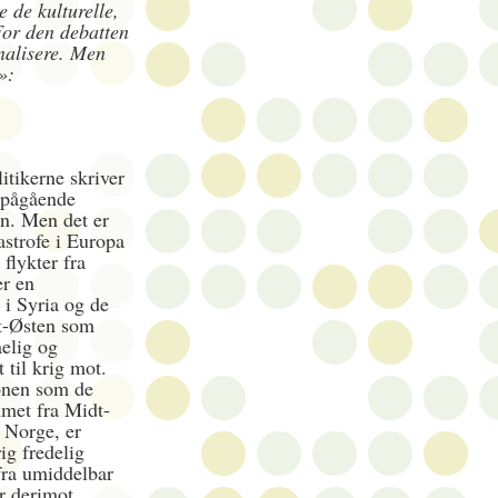
e de kulturelle,
For den debatten
nalisere. Men
»:
itikerne skriver
 pågående
en. Men det er
astrofe i Europa
 flykter fra
er en
 i Syria og de
dt-Østen som
åelig og
 til krig mot.
onen som de
mmet fra Midt-
 Norge, er
ig fredelig
fra umiddelbar
r derimot