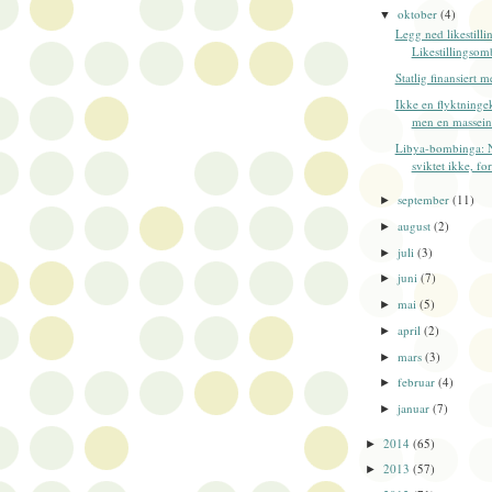
oktober
(4)
▼
Legg ned likestill
Likestillingsom
Statlig finansiert 
Ikke en flyktninge
men en massein
Libya-bombinga: N
sviktet ikke, for
september
(11)
►
august
(2)
►
juli
(3)
►
juni
(7)
►
mai
(5)
►
april
(2)
►
mars
(3)
►
februar
(4)
►
januar
(7)
►
2014
(65)
►
2013
(57)
►