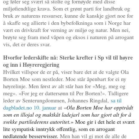
og føler seg svært så stolte og fornøyde med disse
miljøfiendtlige krava. Som et grønt parti for landbruk og
bruk av naturens ressurser, kunne de kanskje gjort noe for
å skaffe seg allierte i den bybefolkninga som i Norge har
vært en drivkraft for verning av miljø og natur. Men nei,
brøyte seg fram med våpen og eksos i naturen på arrogant
vis, det er deres svar.
Hvorfor lederskifte nå: Sterke krefter i Sp vil til høyre
og inn i Høyreregjering
Hvilket villspor de er på, viser bare det at de valgte Ola
Borten Moe som nestleder. Moe står åpenbart for ei ny
høyrelinje. Men først av alt står han for «Meg, meg og
meg». «For jeg er dattersønn til Per Borten!». Tidligere
leder av Senterungdommen, Johannes Ringdal,
sa til
dagbladet.no 10. januar
at «
Ola Borten Moe har opptrådt
som en illojal og maktkåt ladejarl som har gjort alt for å
svekke partilederens autoritet.
» Moe gir i det hele et svært
lite sympatisk inntrykk offentlig, som en arrogant
nedlatende besserwisser.
Men han vil gi mot de alle de