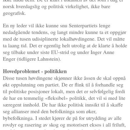
norsk hverdagslig og politisk virkelighet, ikke bare
geografisk.
En ny leder vil ikke kunne snu Senterpartiets lenge
nedadgående tendens, og langt mindre kunne ta et oppgjør
med de tusen udisiplinerte lokalhøvdingene. Det vil måtte
ta laang tid. Det er egentlig helt utrolig at de klarte å holde
seg tilbake under siste EU-strid og under Inger Anne
Enger (tidligere Lahnstein).
Hovedproblemet - politikken
Disse tusen høvdingene skjønner ikke åssen de skal oppnå
økt oppslutning om partiet. De er flink til å forhandle seg
til politiske posisjoner lokalt, men det er selvfølgelig fordi
de har en temmelig «fleksibel» politikk, det vil si med lite
særegent innhold. De har ikke politisk innsikt til å skaffe
seg allianser med den befolkninga som øker,
bybefolkninga. I stedet kjører de på for utrydding av alle
rovdyr og rasering av skog og motorisert eksos i all friluft,