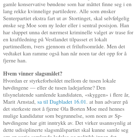
gamle konservative bøndene som har måttet finne seg i en
lang rekke kvinnelige partiledere. Alle som ønsker
Senterpartiet ekstra fart ut av Stortinget, skal selvfølgelig
ønske seg Moe som ny leder eller i sentral posisjon. Han
har sluppet unna det nærmest kriminelle valget av trase for
en kraftledning på Vestlandet tilpasset et lokalt
partimedlem, tvers gjennom et friluftsområde. Men det
vedtaket kan ramme også han når noen tar det opp for å
fjerne han.
Hvem vinner slagsmålet?
Hvordan er styrkeforholdet mellom de tusen lokale
høvdingene — eller de tusen ladejarlene? Den
tilsynelatende samlende kandidaten, «skyggen» i flere år,
Marit Arnstad,
sa til Dagbladet 16.01
. at hun advarer på
det sterkeste mot å fjerne Ola Borten Moe med hennes
mulige kandidatur som begrunnelse, som noen av Sp-
høvdingene har gitt inntrykk av. Det virker usannsynlig at
dette udisiplinerte slagsmålspartiet skal kunne samle seg
om en varig samlende ledelse og politikk innen det