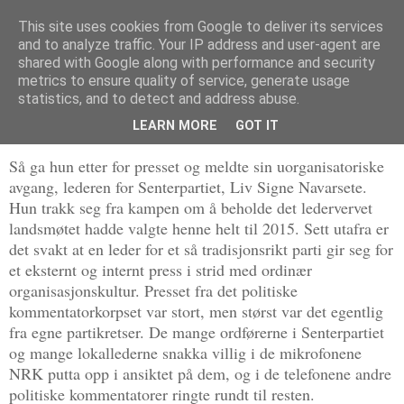
This site uses cookies from Google to deliver its services
Politikus
and to analyze traffic. Your IP address and user-agent are
shared with Google along with performance and security
metrics to ensure quality of service, generate usage
statistics, and to detect and address abuse.
fredag 17. januar 2014
De tusen høvdingers parti
LEARN MORE
GOT IT
Så ga hun etter for presset og meldte sin uorganisatoriske
avgang, lederen for Senterpartiet, Liv Signe Navarsete.
Hun trakk seg fra kampen om å beholde det ledervervet
landsmøtet hadde valgte henne helt til 2015. Sett utafra er
det svakt at en leder for et så tradisjonsrikt parti gir seg for
et eksternt og internt press i strid med ordinær
organisasjonskultur. Presset fra det politiske
kommentatorkorpset var stort, men størst var det egentlig
fra egne partikretser. De mange ordførerne i Senterpartiet
og mange lokallederne snakka villig i de mikrofonene
NRK putta opp i ansiktet på dem, og i de telefonene andre
politiske kommentatorer ringte rundt til resten.