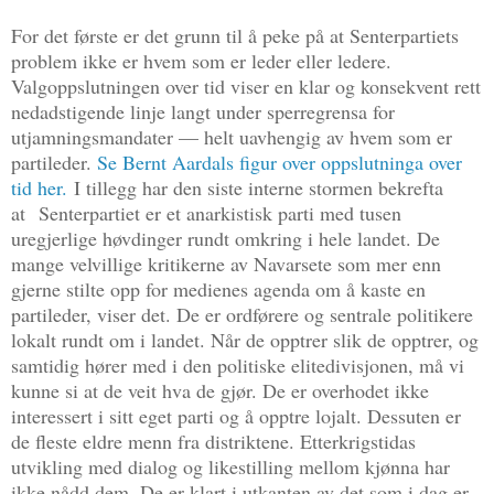
For det første er det grunn til å peke på at Senterpartiets
problem ikke er hvem som er leder eller ledere.
Valgoppslutningen over tid viser en klar og konsekvent rett
nedadstigende linje langt under sperregrensa for
utjamningsmandater — helt uavhengig av hvem som er
partileder.
Se Bernt Aardals figur over oppslutninga over
tid her.
I tillegg har den siste interne stormen bekrefta
at
Senterpartiet er et anarkistisk parti med tusen
uregjerlige høvdinger rundt omkring i hele landet. De
mange velvillige kritikerne av Navarsete som mer enn
gjerne stilte opp for medienes agenda om å kaste en
partileder, viser det. De er ordførere og sentrale politikere
lokalt rundt om i landet. Når de opptrer slik de opptrer, og
samtidig hører med i den politiske elitedivisjonen, må vi
kunne si at de veit hva de gjør. De er overhodet ikke
interessert i sitt eget parti og å opptre lojalt. Dessuten er
de fleste eldre menn fra distriktene. Etterkrigstidas
utvikling med dialog og likestilling mellom kjønna har
ikke nådd dem. De er klart i utkanten av det som i dag er