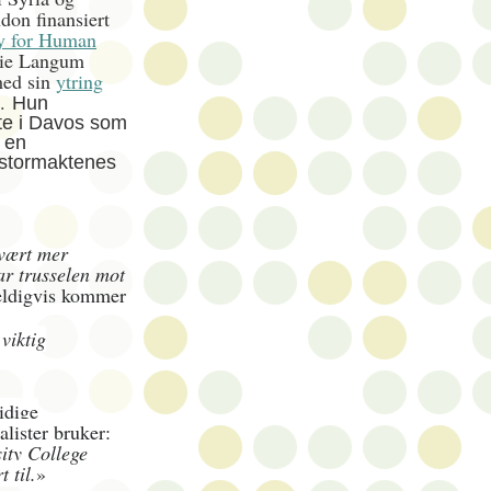
don finansiert
y for Human
lie Langum
med sin
ytring
g.
Hun
te i
Davos
som
 en
 stormaktenes
vært mer
ar trusselen mot
ldigvis kommer
viktig
sidige
lister bruker:
ity College
t til.
»