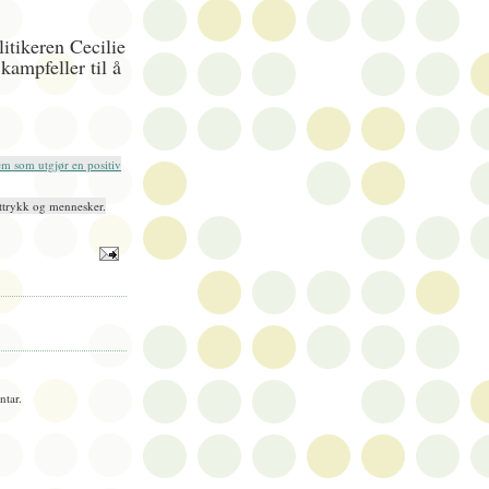
litikeren Cecilie
ampfeller til å
em som utgjør en positiv
ruttrykk og mennesker.
tar.