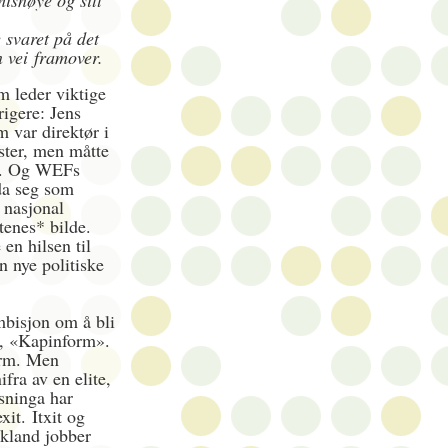
misnøye og sitt
e svaret på det
n vei
framover.
m leder viktige
rigere: Jens
 var direktør i
ster, men måtte
nt. Og WEFs
da seg som
 nasjonal
tenes* bilde.
en hilsen til
n nye politiske
bisjon om å bli
e, «Kapinform».
orm. Men
fra av en elite,
øsninga har
exit.
Itxit og
skland jobber