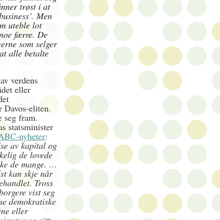
nner trøst i at
 business’. Men
m uteble lot
noe færre. De
tserne som selger
at alle betalte
 av verdens
det eller
det
 Davos-eliten.
e seg fram.
as statsminister
i ABC-nyheter
:
se av kapital og
kelig de lovede
ikke de mange. …
st kan skje når
behandlet. Tross
borgere vist seg
ine demokratiske
ene eller