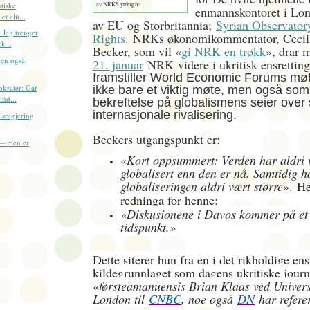
stiske
av NRKS ytring.no
enmannskontoret i Lon
t elit...
av EU og Storbritannia;
Syrian Observator
: Jeg trenger
Rights
.
NRKs økonomikommentator, Ceci
k...
Becker, som vil «
gi NRK en trøkk
», drar 
men også
21. januar
NRK videre i ukritisk ensrettin
framstiller World Economic Forums mø
krater: Går
ikke bare et viktig møte, men også som
ind...
bekreftelse på globalismens seier over
internasjonale rivalisering.
llsregjering
Beckers utgangspunkt er:
 — men er
«
Kort oppsummert: Verden har aldri 
globalisert enn den er nå. Samtidig h
globaliseringen aldri vært større
».
He
redninga for henne:
«
Diskusjonene i Davos kommer på et 
tidspunkt.»
Dette siterer hun fra en i det rikholdige en
kildegrunnlaget som dagens ukritiske journa
«
førsteamanuensis Brian Klaas ved Univers
London til
CNBC
, noe også
DN
har referer