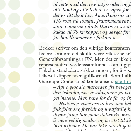
til rette med den nye høyresiden og fi
alle land og alle ledere er ‘open for
det er litt dødt her. Amerikanerne so
150 rom stå tomme, franskmennene 
store vinnerne i årets Davos er svei
kakao til 70 kr koppen og sørget for 
for hotellrommene i forkant.»
Becker skriver om den viktige konferansen
ledere som om det skulle være Sikkerhetsrå
Generalforsamlinga i FN. Men det er ikke 
representative verdenssamfunnet som utgjør
Enkelte statsledere stikker innom, for å vis
Likevel slipper noen gullkorn til.
Som Itali
Guiseppe Conte
sa på konferansen
,
sitert 
– Åpne globale markeder, fri bevegel
den teknologiske revolusjonen ga vir
gevinstene. Men bare for de få, og 
– Historien viser oss at hva som hel
folk føler seg forrådt og urettferdig 
denne faren har mine italienske med
å være veldig modne og knyttet til s
institusjoner. De har ikke tatt til gat