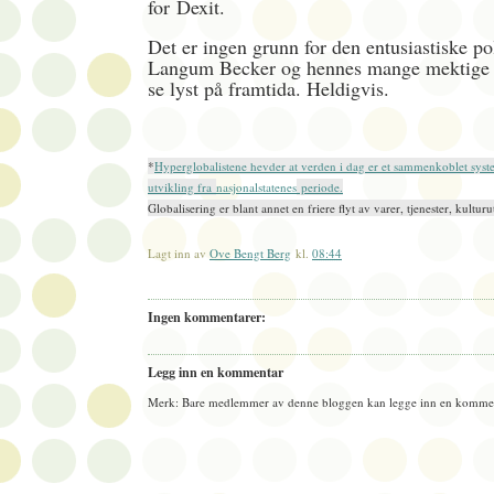
for
Dexit.
Det er ingen grunn for den entusiastiske po
Langum Becker og hennes mange mektige k
se lyst på framtida. Heldigvis.
*
Hyperglobalistene hevder at verden i dag er et sammenkoblet syst
utvikling fra
nasjonalstatenes
periode.
Globalisering er blant annet en friere flyt av varer, tjenester, kultu
Lagt inn av
Ove Bengt Berg
kl.
08:44
Ingen kommentarer:
Legg inn en kommentar
Merk: Bare medlemmer av denne bloggen kan legge inn en kommen