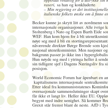
opptrådt voldelig for å uttrykke sin 
raseri,
sa han og konkluderte
:
– Min regjering er det institusjonell
italienske folkets ønske om å finne e
Becker kunne jo skrytt litt av nordmenn so
internasjonale organisasjoner. Alle ivrige k
Stoltenberg i Nato og Espen Barth Eide som
WEF. Han kom hjem for å bli utenriksmini
nøye seg med å bli en stortingsrepresenta
nåværende direktør Børge Brende som kje
nasjonal utenriksminister. Men nasjoner og
bakgrunn passer jo ikke inn i hyperglobalis
Hun nøyde seg med i ytringa heller å sende 
sin tidligere sjef i Dagens Næringsliv fra si
posisjon.
World Economic Forum har åpenbart en am
kapitalismens internasjonale sentralkomit
Etter ideal fra kommuniststatenes Kominf
overnasjonale sammenslutninger skapt oveni
får ikke et langt liv. Heller ikke EU. Oppl
begynt med indre uenighet. Så kommer Br
Grexit står fremst blant de neste. AfD i Ty