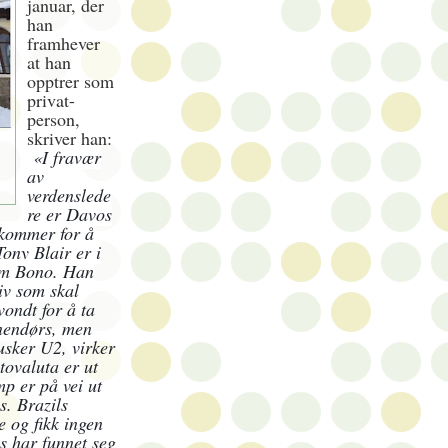
januar, der
han
framhever
at han
opptrer som
privat-
person,
skriver han:
«I fravær
av
verdenslede
re er Davos
 kommer for å
Tony Blair er i
 som Bono. Han
tiv som skal
 vondt for å ta
nnendørs, men
usker U2, virker
tovaluta er ut
mp er på vei ut
s. Brazils
e og fikk ingen
s har funnet seg