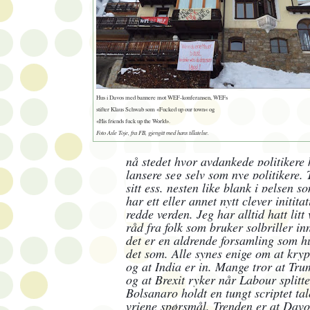
Hus i Davos med bannere mot WEF-konferansen, WEFs
stifter Klaus Schwab som «Fucked up our town« og
«His friends fuck up the World».
Foto Asle Toje, fra FB, gjengitt med hans tillatelse.
nå stedet hvor avdankede politikere
lansere seg selv som nye politikere. 
sitt ess, nesten like blank i pelsen
har ett eller annet nytt clever initita
redde verd
en. Jeg har alltid hatt litt
råd fra folk som bruker solbriller i
det er en aldrende forsamling som h
det som. Alle synes enige om at kryp
og at India er in. Mange tror at Tru
og at Brexit ryker når Labour splitte
Bolsanaro holdt en tungt scriptet tal
vriene spørsmål. Trenden er at Davo