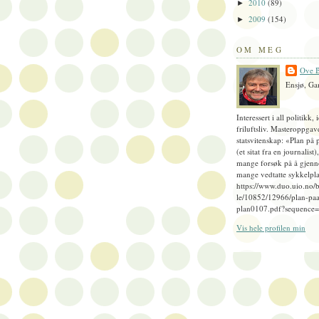
2010
(89)
►
2009
(154)
►
OM MEG
Ove B
Ensjø, Ga
Interessert i all politikk, 
friluftsliv. Masteroppgav
statsvitenskap: «Plan på 
(et sitat fra en journalist
mange forsøk på å gjenn
mange vedtatte sykkelpla
https://www.duo.uio.no/
le/10852/12966/plan-paa
plan0107.pdf?sequence
Vis hele profilen min