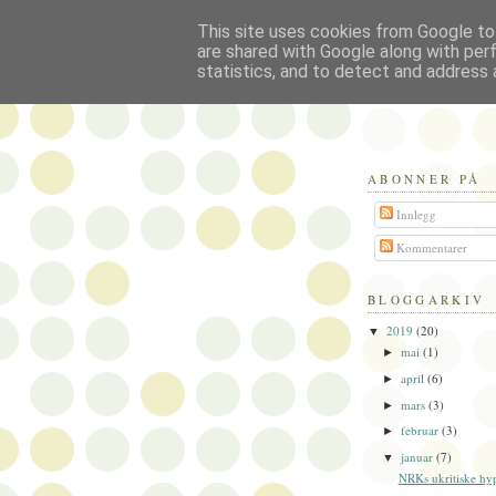
This site uses cookies from Google to 
Politikus
are shared with Google along with per
statistics, and to detect and address 
ABONNER PÅ
Innlegg
Kommentarer
BLOGGARKIV
2019
(20)
▼
mai
(1)
►
april
(6)
►
mars
(3)
►
februar
(3)
►
januar
(7)
▼
NRKs ukritiske hyp