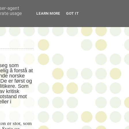
user-agent
erate usage
LEARN MORE
GOT IT
 seg som
elig å forstå at
nde norske
. De er først og
litikere. Som
v kritisk
motstand mot
ller i
ton er stor, som
i Syria og