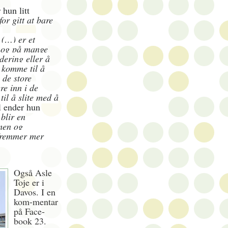
 hun litt
or gitt at bare
:
 (…) er et
 og på mange
dering eller å
n komme til å
 de store
re inn i de
il å slite med å
l ender hun
blir en
men og
 fremmer mer
Også Asle
Toje er i
Davos. I en
kom-mentar
på Face-
book 23.