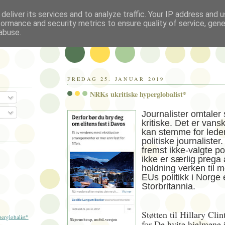
deliver its services and to analyze traffic. Your IP address and 
formance and security metrics to ensure quality of service, gen
abuse.
FREDAG 25. JANUAR 2019
NRKs ukritiske hyperglobalist*
Journalister omtaler
kritiske. Det er vansk
kan stemme for lede
politiske journalister
fremst ikke-valgte po
ikke er særlig prega a
holdning verken til 
EUs politikk i Norge e
Storbritannia.
Støtten til Hillary Clin
erglobalist*
Skjermdump, mobil-versjon
for De hvite hjelmene 