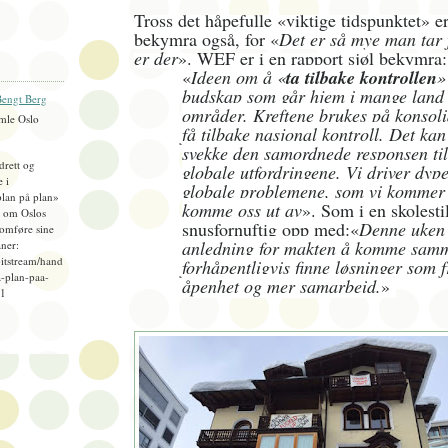
Tross det håpefulle «viktige tidspunktet» er
bekymra også, for «
Det er så mye man tar f
er der
». WEF er i en rapport sjøl bekymra
«
Ideen om å «
ta tilbake kontrollen
»
budskap som går hjem i mange land
engt Berg
områder. Kreftene brukes på konsoli
mle Oslo
få tilbake nasjonal kontroll. Det ka
svekke den samordnede responsen til
idrett og
globale utfordringene. Vi driver dype
e i
globale problemene, som vi kommer t
plan på plan»
komme oss ut av
». Som i en skolesti
), om Oslos
snusfornuftig opp med:«
Denne uken 
omføre sine
anledning for makten å komme sam
ner:
bitstream/hand
forhåpentligvis finne løsninger som
-plan-paa-
åpenhet og mer samarbeid.
»
=1