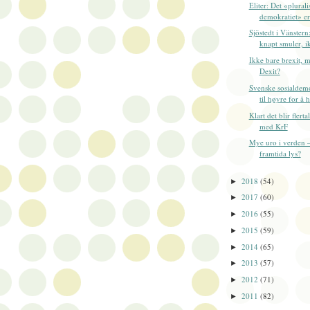
Eliter: Det «plurali
demokratiet» er e
Sjöstedt i Vänstern
knapt smuler, ik
Ikke bare brexit, 
Dexit?
Svenske sosialdemo
til høyre for å h
Klart det blir flerta
med KrF
Mye uro i verden
framtida lys?
2018
(54)
►
2017
(60)
►
2016
(55)
►
2015
(59)
►
2014
(65)
►
2013
(57)
►
2012
(71)
►
2011
(82)
►