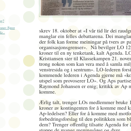
ng?
nter: Fører
skrev 18. oktober at «I vår tid lir dei raudg
Kr...
manglar ein felles debattarena. Dei mangla
der folk kan forme meiningar på tvers av pa
organisasjonsgrenser». Nå bevilger LO 12
kroner til en ny tenketank, kalt Agenda. L
Kristiansen sier til Klassekampen 21. nov
trong nokon som kan vera med å samla mil
venstresida og i sentrum». LO-lederen fors
kommende lederen i Agenda gjerne må «
utspel som provoserer LO». Og Aps partis
Raymond Johansen er enig; kritikk av Ap 
komme.
Ærlig talt, trenger LOs medlemmer bruke 1
kroner av kontingenten for å komme med k
Ap-ledelsen? Eller for å komme med motfor
forbedringsforslag til den politikken som b
dem? Trenger offentlig tilsatte Agenda for å 
stoppe de mange meningsløse og dyre