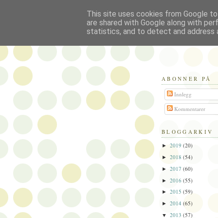
This site uses cookies from Google to 
Politikus
are shared with Google along with per
statistics, and to detect and address 
ABONNER PÅ
Innlegg
Kommentarer
BLOGGARKIV
2019
(20)
►
2018
(54)
►
2017
(60)
►
2016
(55)
►
2015
(59)
►
2014
(65)
►
2013
(57)
▼