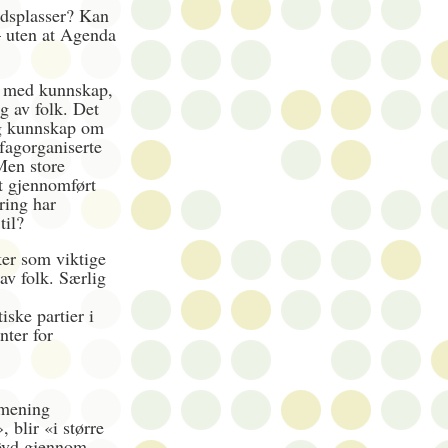
dsplasser? Kan
— uten at Agenda
g med kunnskap,
g av folk. Det
og kunnskap om
fagorganiserte
Men store
t gjennomført
ring har
til?
er som viktige
 av folk. Særlig
iske partier i
nter for
 mening
, blir «i større
tøvd gjennom