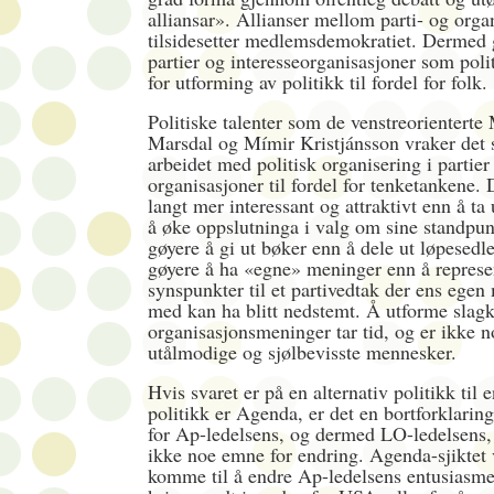
alliansar». Allianser mellom parti- og orga
tilsidesetter medlemsdemokratiet. Dermed 
partier og interesseorganisasjoner som poli
for utforming av politikk til fordel for folk.
Politiske talenter som de venstreorientert
Marsdal og Mímir Kristjánsson vraker det
arbeidet med politisk organisering i partier
organisasjoner til fordel for tenketankene. 
langt mer interessant og attraktivt enn å ta
å øke oppslutninga i valg om sine standpun
gøyere å gi ut bøker enn å dele ut løpesedl
gøyere å ha «egne» meninger enn å represe
synspunkter til et partivedtak der ens egen
med kan ha blitt nedstemt. Å utforme slagk
organisasjonsmeninger tar tid, og er ikke n
utålmodige og sjølbevisste mennesker.
Hvis svaret er på en alternativ politikk til
politikk er Agenda, er det en bortforklari
for Ap-ledelsens, og dermed LO-ledelsens, p
ikke noe emne for endring. Agenda-sjiktet 
komme til å endre Ap-ledelsens entusiasm