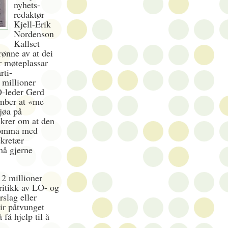
nyhets-
redaktør
Kjell-Erik
Nordenson
Kallset
rønne av at dei
r møteplassar
rti-
 millioner
O-leder Gerd
ember at «me
jøa på
ikrer om at den
komma med
ekretær
må gjerne
2 millioner
ritikk av LO- og
slag eller
lir påtvunget
få hjelp til å