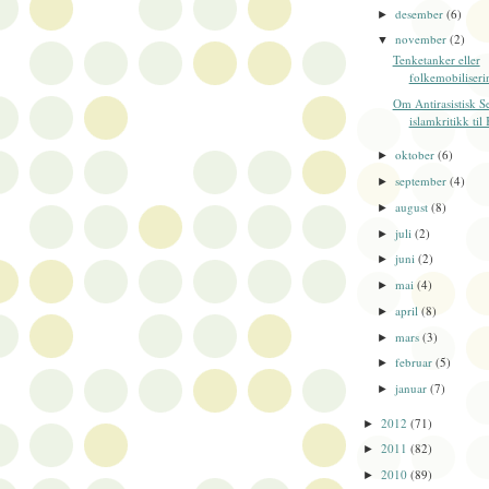
desember
(6)
►
november
(2)
▼
Tenketanker eller
folkemobiliseri
Om Antirasistisk Se
islamkritikk til 
oktober
(6)
►
september
(4)
►
august
(8)
►
juli
(2)
►
juni
(2)
►
mai
(4)
►
april
(8)
►
mars
(3)
►
februar
(5)
►
januar
(7)
►
2012
(71)
►
2011
(82)
►
2010
(89)
►