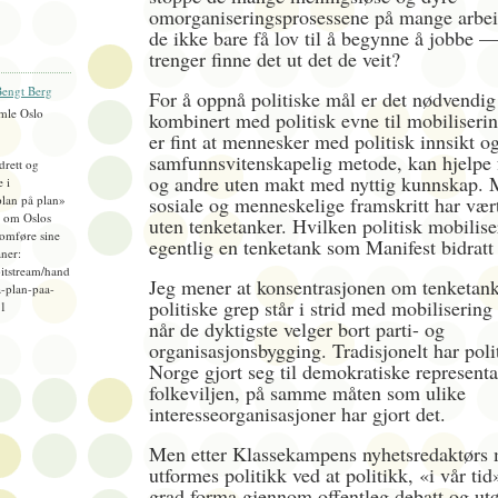
omorganiseringsprosessene på mange arbei
de ikke bare få lov til å begynne å jobbe 
trenger finne det ut det de veit?
engt Berg
For å oppnå politiske mål er det nødvendi
mle Oslo
kombinert med politisk evne til mobiliserin
er fint at mennesker med politisk innsikt 
samfunnsvitenskapelig metode, kan hjelpe 
idrett og
og andre uten makt med nyttig kunnskap. 
e i
plan på plan»
sosiale og menneskelige framskritt har vær
), om Oslos
uten tenketanker. Hvilken politisk mobilise
omføre sine
egentlig en tenketank som Manifest bidratt 
ner:
bitstream/hand
Jeg mener at konsentrasjonen om tenketank
-plan-paa-
politiske grep står i strid med mobilisering
=1
når de dyktigste velger bort parti- og
organisasjonsbygging. Tradisjonelt har polit
Norge gjort seg til demokratiske representa
folkeviljen, på samme måten som ulike
interesseorganisasjoner har gjort det.
Men etter Klassekampens nyhetsredaktørs
utformes politikk ved at politikk, «i vår tid»
grad forma gjennom offentleg debatt og u