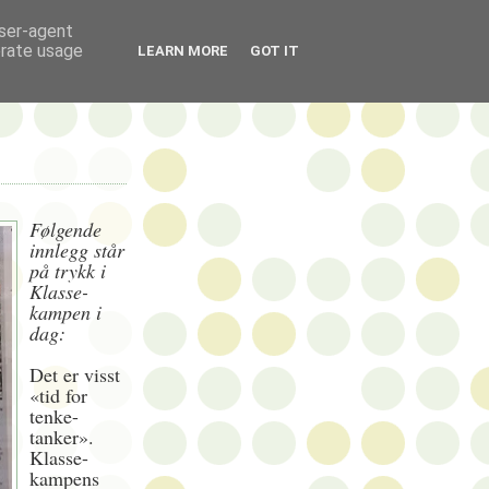
user-agent
erate usage
LEARN MORE
GOT IT
Følgende
innlegg står
på trykk i
Klasse-
kampen i
dag:
Det er visst
«tid for
tenke-
tanker».
Klasse-
kampens