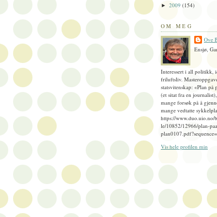
2009
(154)
►
OM MEG
Ove B
Ensjø, Ga
Interessert i all politikk, 
friluftsliv. Masteroppgav
statsvitenskap: «Plan på 
(et sitat fra en journalist
mange forsøk på å gjenn
mange vedtatte sykkelpla
https://www.duo.uio.no/
le/10852/12966/plan-paa
plan0107.pdf?sequence
Vis hele profilen min