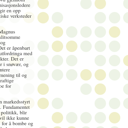
nisasjonsledere
gir en opp
tiske verksteder
e Magnus
 slitsomme
 og
Det er åpenbart
 utfordringa med
kter. Det er
er i snøvær, og
ntere
 mening til og
raftige
oe for
 en markedsstyrt
ng. Fundamentet
olitikk, blir
vil ikke kunne
e for å bombe og