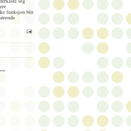
nderkaste seg
ere
ke funksjon blir
slørende
tar.